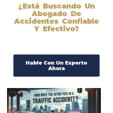
¿Está Buscando Un
Abogado De
Accidentes Confiable
Y Efectivo?
Nuestros abogados experimentados lucharán por sus
derechos y obtendrán la compensación que se merece.
¡Actúe ahora y obtenga la justicia que necesita!
¡Marque nuestro número ahora!
Hable Con Un Experto
Ahora