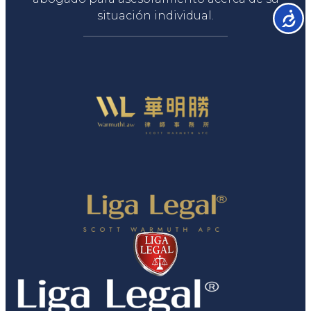
situación individual.
Accesib