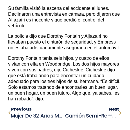
Su familia visitó la escena del accidente el lunes.
Declinaron una entrevista en cámara, pero dijeron que
Aljazairi es inocente y que perdió el control del
vehículo.
La policía dijo que Dorothy Fontain y Aljazairi no
llevaban puesto el cinturón de seguridad, y Empress
no estaba adecuadamente asegurada en el automóvil.
Dorothy Fontain tenía seis hijos, y cuatro de ellos
vivían con ella en Woodbridge. Los dos hijos mayores
viven con sus padres, dijo Cicheskie. Cicheskie dijo
que está trabajando para encontrar un cuidado
adecuado para los tres hijos de su hermana. “Es difícil.
Solo estamos tratando de encontrarles un buen lugar,
un buen hogar, un buen futuro. Algo que, ya sabes, les
han robado”, dijo.
Previous
Next
Mujer De 32 Años Muere En Un Accidente Automovilístico En Pacific Palisades
Camión Semi-Remolque Colisiona Con Varios Vehículos En La I-5 Sur