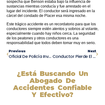
sospecha que Benson estaba bajo la influencia de
sustancias mientras conducía y fue arrestado en el
lugar del incidente. El conductor será ingresado en la
cárcel del condado de Placer esa misma noche.
Este trágico accidente es un recordatorio para que los
conductores siempre estén atentos y sobrios al volante,
especialmente cuando hay niños cerca. La seguridad
de los peatones y otros conductores es una
responsabilidad que todos deben tomar muy en serio.
Previous
Next
Oficial De Policía Involucrado En Accidente Automovilístico Mientras Perseguía A Ladrón De Carrito De Golf.
Conductor Pierde El Control Y Estrella Su Carro Contra Tienda En Sunnyvale
¿Está Buscando Un
Abogado De
Accidentes Confiable
Y Efectivo?
Nuestros abogados experimentados lucharán por sus
derechos y obtendrán la compensación que se merece.