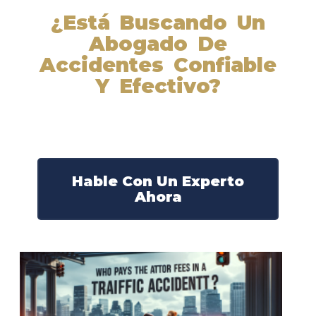
¿Está Buscando Un
Abogado De
Accidentes Confiable
Y Efectivo?
Nuestros abogados experimentados lucharán por sus
derechos y obtendrán la compensación que se merece.
¡Actúe ahora y obtenga la justicia que necesita!
¡Marque nuestro número ahora!
Hable Con Un Experto
Ahora