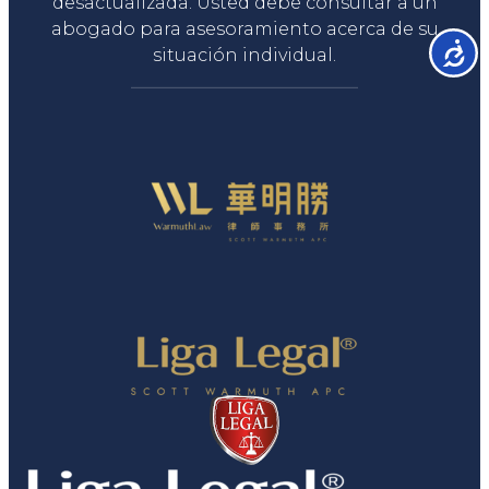
desactualizada. Usted debe consultar a un
abogado para asesoramiento acerca de su
Accesib
situación individual.