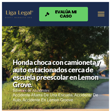
Nota:
este
sitio
EVALÚA MI
CASO
web
incluye
un
sistema
de
accesibilidad.
Honda choca con camioneta y
auto estacionados cerca de
escuela preescolar en Lemon
Grove.
Informes de Accidentes
Accidente Afuera De Una Escuela
,
Accidente De
Auto
,
Accidente En Lemon Groove