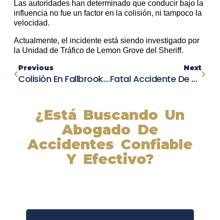
Las autoridades han determinado que conducir bajo la
influencia no fue un factor en la colisión, ni tampoco la
velocidad.
Actualmente, el incidente está siendo investigado por
la Unidad de Tráfico de Lemon Grove del Sheriff.
Previous
Next
Colisión En Fallbrook: Conductor De Honda Element Trasladado Al Centro Médico De Palomar
Fatal Accidente De Auto En La Ruta Estatal 79 Cobra La Vida De Una Persona
¿Está Buscando Un
Abogado De
Accidentes Confiable
Y Efectivo?
Nuestros abogados experimentados lucharán por sus
derechos y obtendrán la compensación que se merece.
¡Actúe ahora y obtenga la justicia que necesita!
¡Marque nuestro número ahora!