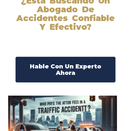
¿Está Buscando Un
Abogado De
Accidentes Confiable
Y Efectivo?
Nuestros abogados experimentados lucharán por sus
derechos y obtendrán la compensación que se merece.
¡Actúe ahora y obtenga la justicia que necesita!
¡Marque nuestro número ahora!
Hable Con Un Experto
Ahora