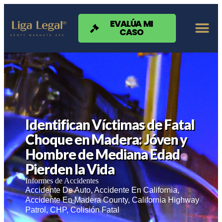
Nota:
este
sitio
EVALÚA MI
CASO
web
incluye
un
sistema
de
accesibilidad.
Identifican Víctimas de Fatal
Choque en Madera: Jóven y
Hombre de Mediana Edad
Pierden la Vida
Informes de Accidentes
Accidente De Auto
,
Accidente En California
,
Accidente En Madera County
,
California Highway
Patrol
,
CHP
,
Colisión Fatal