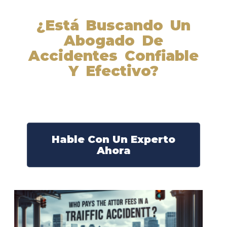
¿Está Buscando Un
Abogado De
Accidentes Confiable
Y Efectivo?
Nuestros abogados experimentados lucharán por sus
derechos y obtendrán la compensación que se merece.
¡Actúe ahora y obtenga la justicia que necesita!
¡Marque nuestro número ahora!
Hable Con Un Experto
Ahora