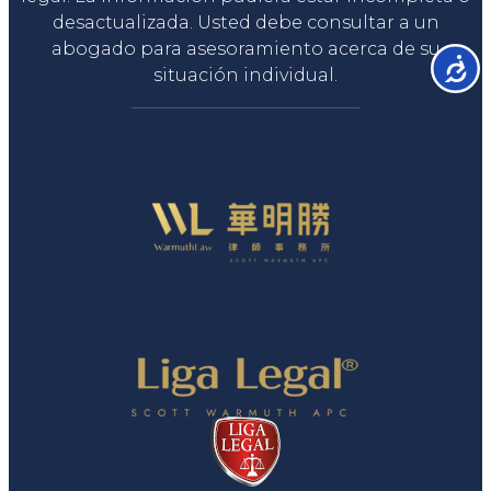
desactualizada. Usted debe consultar a un
abogado para asesoramiento acerca de su
Accesib
situación individual.