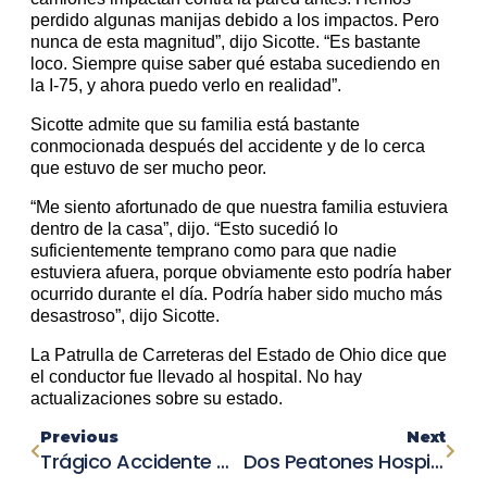
perdido algunas manijas debido a los impactos. Pero
nunca de esta magnitud”, dijo Sicotte. “Es bastante
loco. Siempre quise saber qué estaba sucediendo en
la I-75, y ahora puedo verlo en realidad”.
Sicotte admite que su familia está bastante
conmocionada después del accidente y de lo cerca
que estuvo de ser mucho peor.
“Me siento afortunado de que nuestra familia estuviera
dentro de la casa”, dijo. “Esto sucedió lo
suficientemente temprano como para que nadie
estuviera afuera, porque obviamente esto podría haber
ocurrido durante el día. Podría haber sido mucho más
desastroso”, dijo Sicotte.
La Patrulla de Carreteras del Estado de Ohio dice que
el conductor fue llevado al hospital. No hay
actualizaciones sobre su estado.
Previous
Next
Trágico Accidente Mortal En Northridge: Motociclista Muere Atropellado En Choque Y Fuga
Dos Peatones Hospitalizados Tras Ser Atropellados En Un Concurrido Estacionamiento De Un Supermercado En Arlington