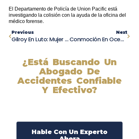
El Departamento de Policía de Union Pacific está
investigando la colisión con la ayuda de la oficina del
médico forense.
Previous
Next
Gilroy En Luto: Mujer Muere Al Ser Golpeada Por Tren De Union Pacific En Impactante Incidente
Conmoción En Oceanside: Bebé De 16 Meses Muere Tras Ser Golpeado Por Camioneta En Terrible Accidente
¿Está Buscando Un
Abogado De
Accidentes Confiable
Y Efectivo?
Nuestros abogados experimentados lucharán por sus
derechos y obtendrán la compensación que se merece.
¡Actúe ahora y obtenga la justicia que necesita!
¡Marque nuestro número ahora!
Hable Con Un Experto
Ahora