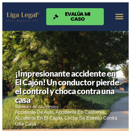
Nota:
este
sitio
EVALÚA MI
CASO
web
incluye
un
sistema
de
accesibilidad.
¡Impresionante accidente en
El Cajón! Un conductor pierde
el control y choca contra una
casa
Informes de Accidentes
Accidente De Auto
,
Accidente En California
,
Accidente En El Cajon
,
Coche Se Estrelló Contra
Una Casa