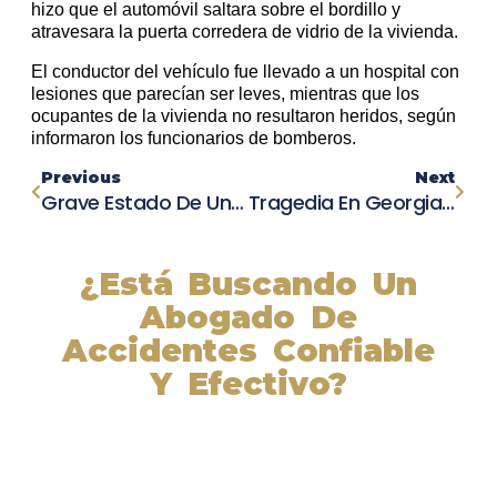
hizo que el automóvil saltara sobre el bordillo y
atravesara la puerta corredera de vidrio de la vivienda.
El conductor del vehículo fue llevado a un hospital con
lesiones que parecían ser leves, mientras que los
ocupantes de la vivienda no resultaron heridos, según
informaron los funcionarios de bomberos.
Previous
Next
Grave Estado De Un Hombre Tras Accidente Automovilístico En Córdova
Tragedia En Georgia: Madre E Hijo Mueren Tras Colisión Con Un Tren
¿Está Buscando Un
Abogado De
Accidentes Confiable
Y Efectivo?
Nuestros abogados experimentados lucharán por sus
derechos y obtendrán la compensación que se merece.
¡Actúe ahora y obtenga la justicia que necesita!
¡Marque nuestro número ahora!