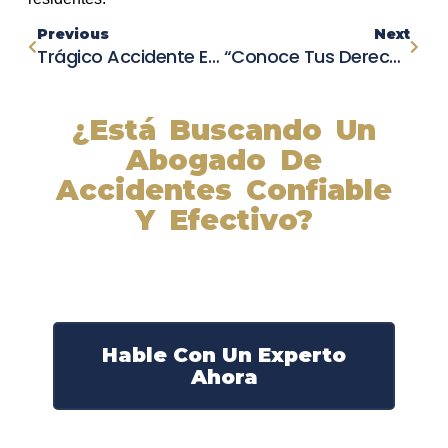
Previous
Next
Trágico Accidente En Brooklyn Deja Más De Una Docena De Heridos Y Una Mujer En Estado Crítico
“Conoce Tus Derechos Después De Un Accidente De Auto”
¿Está Buscando Un
Abogado De
Accidentes Confiable
Y Efectivo?
Nuestros abogados experimentados lucharán por sus
derechos y obtendrán la compensación que se merece.
¡Actúe ahora y obtenga la justicia que necesita!
¡Marque nuestro número ahora!
Hable Con Un Experto
Ahora