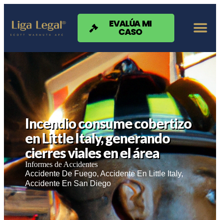
Nota:
este
sitio
EVALÚA MI
CASO
web
incluye
un
sistema
de
accesibilidad.
Incendio consume cobertizo
en Little Italy, generando
cierres viales en el área
Informes de Accidentes
Accidente De Fuego
,
Accidente En Little Italy
,
Accidente En San Diego