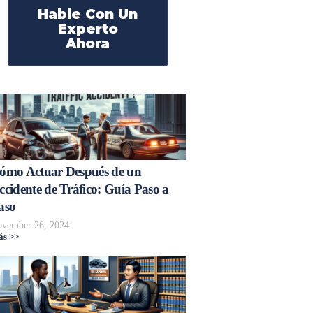
Hable Con Un
Experto
Ahora
ómo Actuar Después de un
ccidente de Tráfico: Guía Paso a
aso
vember 26, 2024
s >>