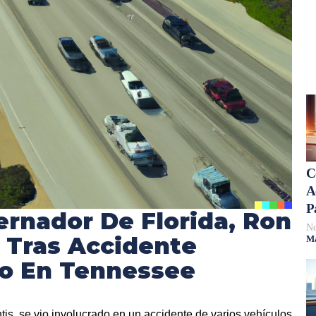
C
A
P
bernador De Florida, Ron
No
o Tras Accidente
Má
co En Tennessee
is, se vio involucrado en un accidente de varios vehículos