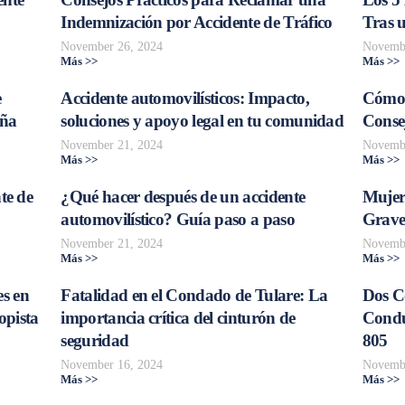
Indemnización por Accidente de Tráfico
Tras 
November 26, 2024
Novembe
Más >>
Más >>
e
Accidente automovilísticos: Impacto,
Cómo 
aña
soluciones y apoyo legal en tu comunidad
Consej
November 21, 2024
Novembe
Más >>
Más >>
te de
¿Qué hacer después de un accidente
Mujer
automovilístico? Guía paso a paso
Grave
November 21, 2024
Novembe
Más >>
Más >>
s en
Fatalidad en el Condado de Tulare: La
Dos C
opista
importancia crítica del cinturón de
Conduc
seguridad
805
November 16, 2024
Novembe
Más >>
Más >>