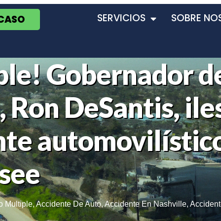
SERVICIOS
SOBRE NO
 CASO
íble! Gobernador d
, Ron DeSantis, ile
nte automovilístic
see
o Multiple
,
Accidente De Auto
,
Accidente En Nashville
,
Acciden