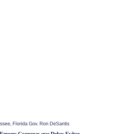
essee
,
Florida Gov. Ron DeSantis
 Errores Comunes que Debes Evitar