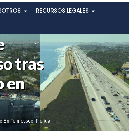
SOTROS
RECURSOS LEGALES
e
so tras
o en
te En Tennessee
,
Florida