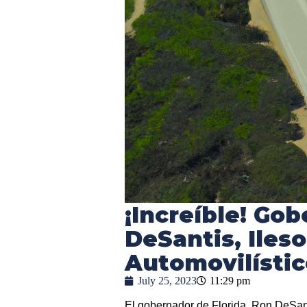
¡Increíble! Go
DeSantis, Iles
Automovilísti
July 25, 2023
11:29 pm
El gobernador de Florida, Ron DeSant