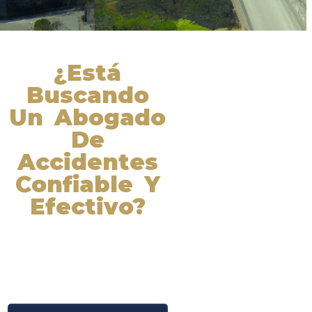
¿Está
Buscando
Un Abogado
De
Accidentes
Confiable Y
Efectivo?
Nuestros abogados experimentados
lucharán por sus derechos y
obtendrán la compensación que se
merece. ¡Actúe ahora y obtenga la
justicia que necesita! ¡Marque
nuestro número ahora!