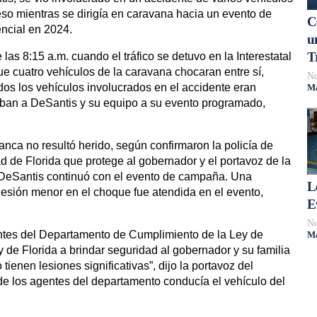
eso mientras se dirigía en caravana hacia un evento de
C
ncial en 2024.
u
T
as 8:15 a.m. cuando el tráfico se detuvo en la Interestatal
e cuatro vehículos de la caravana chocaran entre sí,
No
dos los vehículos involucrados en el accidente eran
Má
ban a DeSantis y su equipo a su evento programado,
anca no resultó herido, según confirmaron la policía de
d de Florida que protege al gobernador y el portavoz de la
 DeSantis continuó con el evento de campaña. Una
L
lesión menor en el choque fue atendida en el evento,
E
No
entes del Departamento de Cumplimiento de la Ley de
Má
y de Florida a brindar seguridad al gobernador y su familia
ienen lesiones significativas”, dijo la portavoz del
de los agentes del departamento conducía el vehículo del