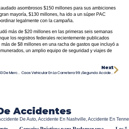
ecaudado asombrosos $150 millones para sus ambiciones
gran mayoría, $130 millones, ha ido a un súper PAC
oordinar legalmente con la campaña.
udó más de $20 millones en las primeras seis semanas
nque los registros federales recientemente publicados
n más de $8 millones en una racha de gastos que incluyó a
munerados, un amplio equipo de seguridad y viajes de
Next
Trágico Choque Frontal En La Autopista 33 De Merced: Dos Conductores Fallecen
Caos Vehicular En La Carretera 99: ¡Segundo Accidente De Camión En Selma Complica El Tráfico!
De Accidentes
Accidente De Auto
,
Accidente En Nashville
,
Accidente En Tenn
ente
Consejos Prácticos para Reclamar una
Los 5