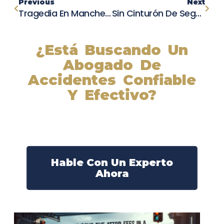
Previous
Next
Tragedia En Manchester Square: Un Muerto Y Un Herido Grave Tras Choque Frontal
Sin Cinturón De Seguridad: Joshua Spirz Muere En Un Trágico Accidente En Pine Valley
¿Está Buscando Un
Abogado De
Accidentes Confiable
Y Efectivo?
Nuestros abogados experimentados lucharán por sus
derechos y obtendrán la compensación que se merece.
¡Actúe ahora y obtenga la justicia que necesita!
¡Marque nuestro número ahora!
Hable Con Un Experto
Ahora