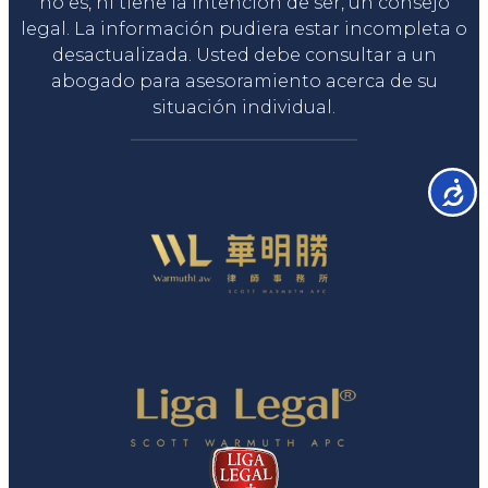
no es, ni tiene la intención de ser, un consejo
legal. La información pudiera estar incompleta o
desactualizada. Usted debe consultar a un
abogado para asesoramiento acerca de su
situación individual.
Accesib