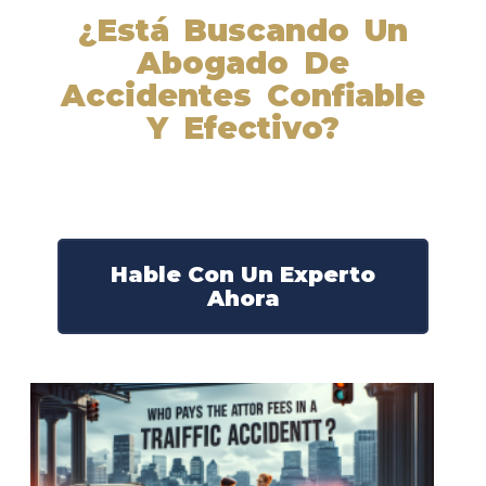
¿Está Buscando Un
Abogado De
Accidentes Confiable
Y Efectivo?
Nuestros abogados experimentados lucharán por sus
derechos y obtendrán la compensación que se merece.
¡Actúe ahora y obtenga la justicia que necesita!
¡Marque nuestro número ahora!
Hable Con Un Experto
Ahora