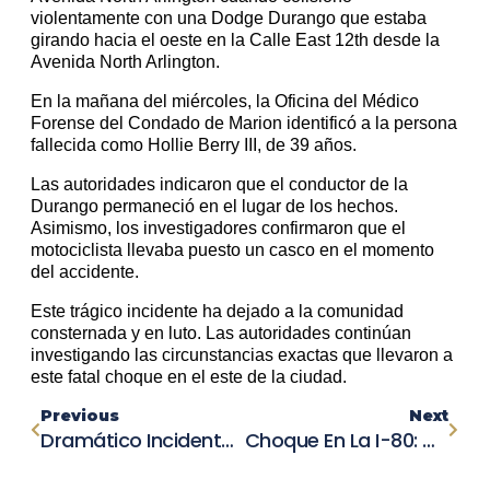
violentamente con una Dodge Durango que estaba
girando hacia el oeste en la Calle East 12th desde la
Avenida North Arlington.
En la mañana del miércoles, la Oficina del Médico
Forense del Condado de Marion identificó a la persona
fallecida como Hollie Berry III, de 39 años.
Las autoridades indicaron que el conductor de la
Durango permaneció en el lugar de los hechos.
Asimismo, los investigadores confirmaron que el
motociclista llevaba puesto un casco en el momento
del accidente.
Este trágico incidente ha dejado a la comunidad
consternada y en luto. Las autoridades continúan
investigando las circunstancias exactas que llevaron a
este fatal choque en el este de la ciudad.
Previous
Next
Dramático Incidente: Autobús Ambulancia Se Incendia En Plena Autopista Con Niño A Bordo
Choque En La I-80: Camión De Carga Embiste Barrera Divisoria Y Causa Congestión Horas Durante La Noche