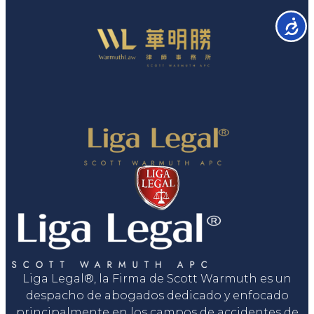
Accesib
Liga Legal®, la Firma de Scott Warmuth es un
despacho de abogados dedicado y enfocado
principalmente en los campos de accidentes de