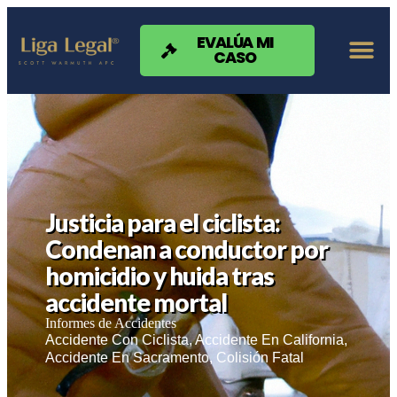
Nota:
este
sitio
EVALÚA MI
CASO
web
incluye
un
sistema
de
accesibilidad.
Justicia para el ciclista:
Condenan a conductor por
homicidio y huida tras
accidente mortal
Informes de Accidentes
Accidente Con Ciclista
,
Accidente En California
,
Accidente En Sacramento
,
Colisión Fatal