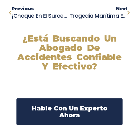
Previous
Next
¡Choque En El Suroeste De Fresno! Conductora Choca Contra Un Auto Y Una Casa
Tragedia Marítima En Alaska: Encuentran Cuerpo De Capitán Y Continúa La Investigación
¿Está Buscando Un
Abogado De
Accidentes Confiable
Y Efectivo?
Nuestros abogados experimentados lucharán por sus
derechos y obtendrán la compensación que se merece.
¡Actúe ahora y obtenga la justicia que necesita!
¡Marque nuestro número ahora!
Hable Con Un Experto
Ahora