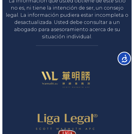
La información que usted obtiene de este sitio
no es, ni tiene la intención de ser, un consejo
legal. La información pudiera estar incompleta o
desactualizada. Usted debe consultar a un
abogado para asesoramiento acerca de su
situación individual.
Accesib