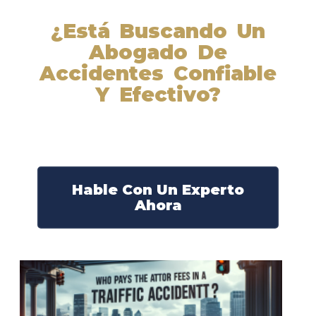
¿Está Buscando Un
Abogado De
Accidentes Confiable
Y Efectivo?
Nuestros abogados experimentados lucharán por sus
derechos y obtendrán la compensación que se merece.
¡Actúe ahora y obtenga la justicia que necesita!
¡Marque nuestro número ahora!
Hable Con Un Experto
Ahora