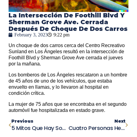
La Intersección De Foothill Blvd Y
Sherman Grove Ave. Cerrada
Después De Choque De Dos Carros
February 3, 2023
9:22 pm
Un choque de dos carros cerca del Centro Recreativo
Sunland en Los Ángeles resultó en la intersección de
Foothill Blvd y Sherman Grove Ave cerrada el jueves
por la mañana.
Los bomberos de Los Ángeles rescataron a un hombre
de 45 años de uno de los vehículos, que estaba
envuelto en llamas, y lo llevaron al hospital en
condición crítica.
La mujer de 75 años que se encontraba en el segundo
automóvil fue hospitalizada en estado grave.
Previous
Next
5 Mitos Que Hay Sobre La Compensacion Al Trabajador
Cuatro Personas Heridas En Choque En La Autopista 154 En San Marcos Pass