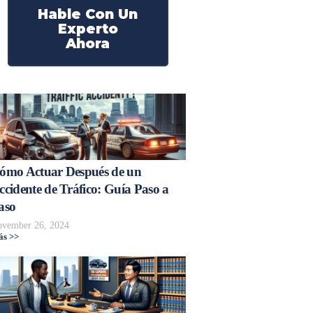
Hable Con Un
Experto
Ahora
ómo Actuar Después de un
ccidente de Tráfico: Guía Paso a
aso
vember 26, 2024
s >>