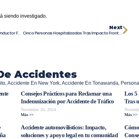
á siendo investigado.
Next
Trágico Accidente En Pickens County: Conductor Fallece En Choque De Un Solo Vehículo
Cinco Personas Hospitalizadas Tras Impacto Frontal De Dos Autos En Riverside
De Accidentes
ito
,
Accidente En New York
,
Accidente En Tonawanda
,
Persona
ente
Consejos Prácticos para Reclamar una
Los 5
Indemnización por Accidente de Tráfico
Tras 
November 26, 2024
Novembe
Más >>
Más >>
e
Accidente automovilísticos: Impacto,
Cómo 
aña
soluciones y apoyo legal en tu comunidad
Consej