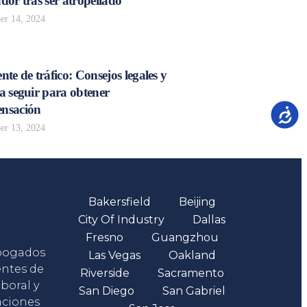
dor tras ser atropellado
r 14, 2024
nte de tráfico: Consejos legales y
a seguir para obtener
nsación
Accesib
r 13, 2024
Oficinas
Bakersfield
Beijing
City Of Industry
Dallas
Fresno
Guangzhou
abogados
Las Vegas
Oakland
entes de
Riverside
Sacramento
boral y
San Diego
San Gabriel
aciones