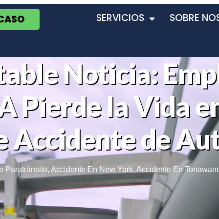
SERVICIOS
SOBRE NO
 CASO
able Noticia: Emp
A Pierde la Vida e
le Accidente de Au
 Paratránsito
,
Accidente En New York
,
Accidente En Tonawan