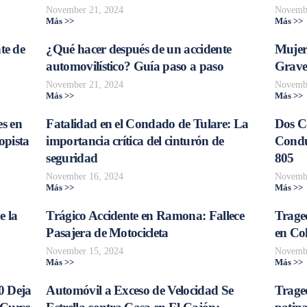
November 21, 2024
Novembe
Más >>
Más >>
te de
¿Qué hacer después de un accidente
Mujer
automovilístico? Guía paso a paso
Grave
November 21, 2024
Novembe
Más >>
Más >>
s en
Fatalidad en el Condado de Tulare: La
Dos C
opista
importancia crítica del cinturón de
Conduc
seguridad
805
November 16, 2024
Novembe
Más >>
Más >>
e la
Trágico Accidente en Ramona: Fallece
Traged
Pasajera de Motocicleta
en Col
November 15, 2024
Novembe
Más >>
Más >>
0 Deja
Automóvil a Exceso de Velocidad Se
Trage