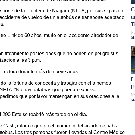
C
sporte de la Frontera de Niagara (NFTA, por sus siglas en
u
n accidente de vuelco de un autobús de transporte adaptado
T
a.
No
ro-Link de 60 años, murió en el accidente alrededor de
Má
ron tratamiento por lesiones que no ponen en peligro sus
ización a las 3 p.m.
structora durante más de nueve años.
L
do la fortuna de conocerla y trabajar con ella hemos
E
a NFTA. “No hay palabras que puedan expresar
No
 pedimos que por favor mantengan en sus oraciones a la
Má
I-290 Este se reabrió más tarde en el día.
ave Cash, informó que en el momento del accidente había
utobús. Las tres personas fueron llevadas al Centro Médico