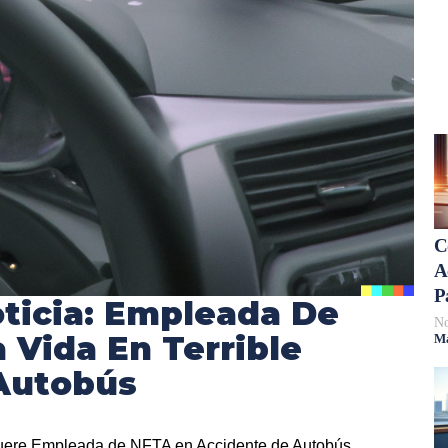
C
A
P
ticia: Empleada De
No
 Vida En Terrible
Má
Autobús
 Muere Empleada de NFTA en Accidente de Autobús