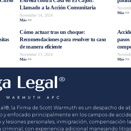
 Curso
Estrella contra Casa en El Cajón:
patina
Llamado a la Acción Comunitaria
Novembe
Más >>
November 14, 2024
Más >>
Cómo actuar tras un choque:
Accide
sitas
Recomendaciones para resolver tu caso
pasos 
de manera eficiente
compe
November 13, 2024
Novembe
Más >>
Más >>
gal®, la Firma de Scott Warmuth es un despacho de 
o y enfocado principalmente en los campos de accid
o y lesiones personales, inmigración, compensación la
 criminal, con experiencia adicional manejando litig