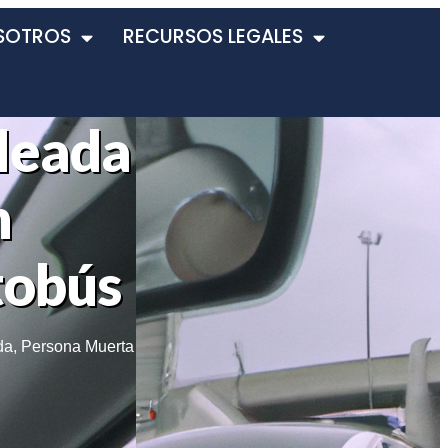
SOTROS
RECURSOS LEGALES
leada
n
tobús
da
,
Persona Muerta