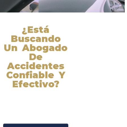
¿Está
Buscando
Un Abogado
De
Accidentes
Confiable Y
Efectivo?
Nuestros abogados experimentados
lucharán por sus derechos y
obtendrán la compensación que se
merece. ¡Actúe ahora y obtenga la
justicia que necesita! ¡Marque
nuestro número ahora!