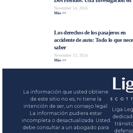
Dos Heridos: Una Investigación en
November 14, 2024
Más >>
Los derechos de los pasajeros en
accidente de auto: Todo lo que nece
saber
November 13, 2024
Más >>
Liga Legal®
La información que usted obtiene
de este sitio no es, ni tiene la
intención de ser, un consejo legal.
Liga Le
La información pudiera estar
dedicad
incompleta o desactualizada. Usted
tránsit
debe consultar a un abogado para
defensa