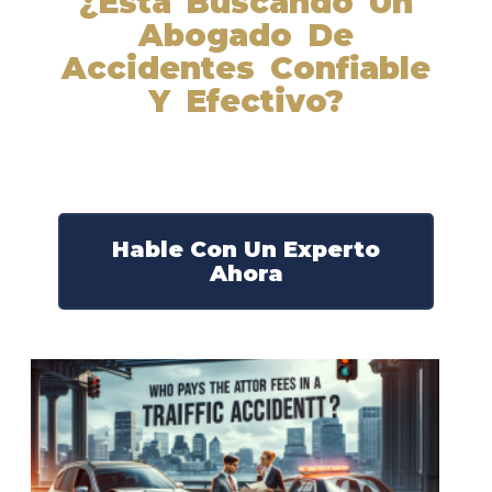
¿Está Buscando Un
Abogado De
Accidentes Confiable
Y Efectivo?
Nuestros abogados experimentados lucharán por sus
derechos y obtendrán la compensación que se merece.
¡Actúe ahora y obtenga la justicia que necesita!
¡Marque nuestro número ahora!
Hable Con Un Experto
Ahora