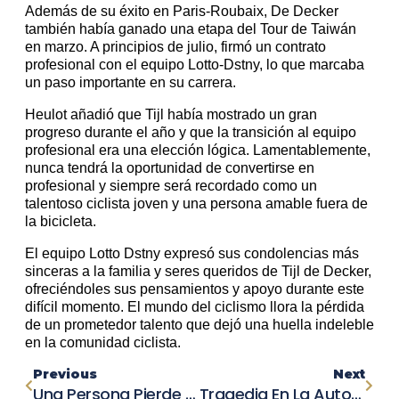
Además de su éxito en Paris-Roubaix, De Decker
también había ganado una etapa del Tour de Taiwán
en marzo. A principios de julio, firmó un contrato
profesional con el equipo Lotto-Dstny, lo que marcaba
un paso importante en su carrera.
Heulot añadió que Tijl había mostrado un gran
progreso durante el año y que la transición al equipo
profesional era una elección lógica. Lamentablemente,
nunca tendrá la oportunidad de convertirse en
profesional y siempre será recordado como un
talentoso ciclista joven y una persona amable fuera de
la bicicleta.
El equipo Lotto Dstny expresó sus condolencias más
sinceras a la familia y seres queridos de Tijl de Decker,
ofreciéndoles sus pensamientos y apoyo durante este
difícil momento. El mundo del ciclismo llora la pérdida
de un prometedor talento que dejó una huella indeleble
en la comunidad ciclista.
Previous
Next
Una Persona Pierde La Vida En Colisión Entre Camión Y Automóvil Estacionado En West Lafayette
Tragedia En La Autopista I-5: Un Fallecido Y Múltiples Heridos En Dos Choques Separados