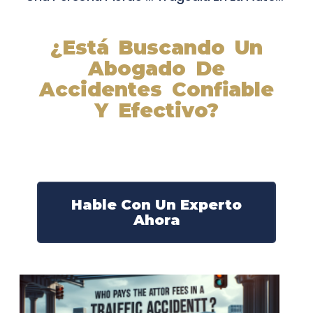
¿Está Buscando Un
Abogado De
Accidentes Confiable
Y Efectivo?
Nuestros abogados experimentados lucharán por sus
derechos y obtendrán la compensación que se merece.
¡Actúe ahora y obtenga la justicia que necesita!
¡Marque nuestro número ahora!
Hable Con Un Experto
Ahora