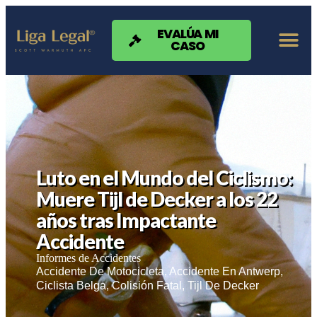
Nota:
este
sitio
EVALÚA MI
CASO
web
incluye
un
sistema
de
accesibilidad.
Luto en el Mundo del Ciclismo:
Muere Tijl de Decker a los 22
años tras Impactante
Accidente
Informes de Accidentes
Accidente De Motocicleta
,
Accidente En Antwerp
,
Ciclista Belga
,
Colisión Fatal
,
Tijl De Decker