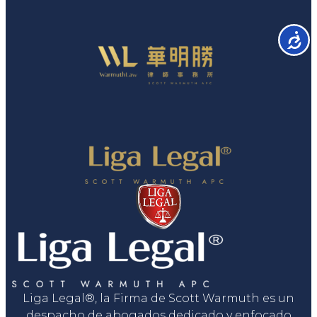
Accesib
Liga Legal®, la Firma de Scott Warmuth es un
despacho de abogados dedicado y enfocado