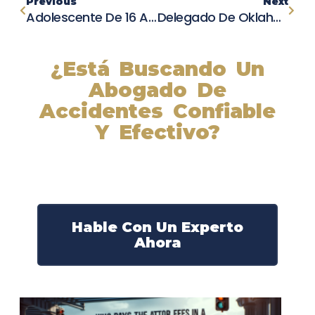
Previous
Next
Adolescente De 16 Años Muere En Incendio Mientras Salva A Su Familia
Delegado De Oklahoma En Estado Crítico Después De Colisión Con Portón De Seguridad
¿Está Buscando Un
Abogado De
Accidentes Confiable
Y Efectivo?
Nuestros abogados experimentados lucharán por sus
derechos y obtendrán la compensación que se merece.
¡Actúe ahora y obtenga la justicia que necesita!
¡Marque nuestro número ahora!
Hable Con Un Experto
Ahora