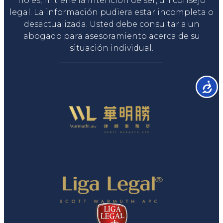
no es, ni tiene la intención de ser, un consejo
legal. La información pudiera estar incompleta o
desactualizada. Usted debe consultar a un
abogado para asesoramiento acerca de su
situación individual.
Accesib