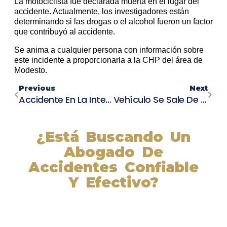
La motociclista fue declarada muerta en el lugar del
accidente. Actualmente, los investigadores están
determinando si las drogas o el alcohol fueron un factor
que contribuyó al accidente.
Se anima a cualquier persona con información sobre
este incidente a proporcionarla a la CHP del área de
Modesto.
Previous
Next
Accidente En La Interestatal 5 Bloquea El Tráfico
Vehículo Se Sale De La Carretera Y Dos Mujeres Mueren Tras Ser Expulsadas Y Atropelladas En La Autopista 110 En South L.A.
¿Está Buscando Un
Abogado De
Accidentes Confiable
Y Efectivo?
Nuestros abogados experimentados lucharán por sus
derechos y obtendrán la compensación que se merece.
¡Actúe ahora y obtenga la justicia que necesita!
¡Marque nuestro número ahora!