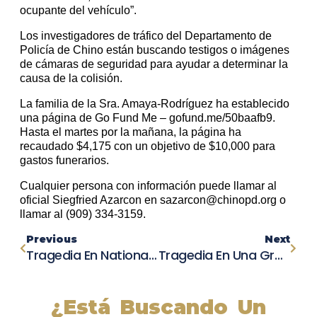
ocupante del vehículo”.
Los investigadores de tráfico del Departamento de
Policía de Chino están buscando testigos o imágenes
de cámaras de seguridad para ayudar a determinar la
causa de la colisión.
La familia de la Sra. Amaya-Rodríguez ha establecido
una página de Go Fund Me – gofund.me/50baafb9.
Hasta el martes por la mañana, la página ha
recaudado $4,175 con un objetivo de $10,000 para
gastos funerarios.
Cualquier persona con información puede llamar al
oficial Siegfried Azarcon en sazarcon@chinopd.org o
llamar al (909) 334-3159.
Previous
Next
Tragedia En National City: Mujer De 93 Años Fallece En Choque De Camioneta De Transporte.
Tragedia En Una Granja Lechera De California: Tres Empleados Pierden La Vida En Accidente Automovilístico
¿Está Buscando Un