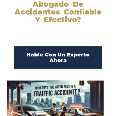
Abogado De
Accidentes Confiable
Y Efectivo?
Nuestros abogados experimentados lucharán por sus
derechos y obtendrán la compensación que se merece.
¡Actúe ahora y obtenga la justicia que necesita!
¡Marque nuestro número ahora!
Hable Con Un Experto
Ahora