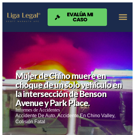
Nota:
este
sitio
EVALÚA MI
CASO
web
incluye
un
sistema
de
accesibilidad.
Mujer de Chino muere en
choque de un solo vehículo en
la intersección de Benson
Avenue y Park Place.
Informes de Accidentes
Accidente De Auto
,
Accidente En Chino Valley
,
Colisión Fatal