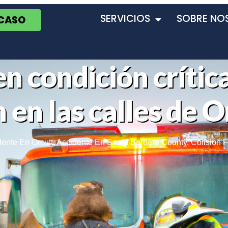
SERVICIOS
SOBRE NO
 CASO
n condición crítica
n en las calles de 
dente En Orcutt
,
Accidente En Santa Barbara County
,
Colisión F