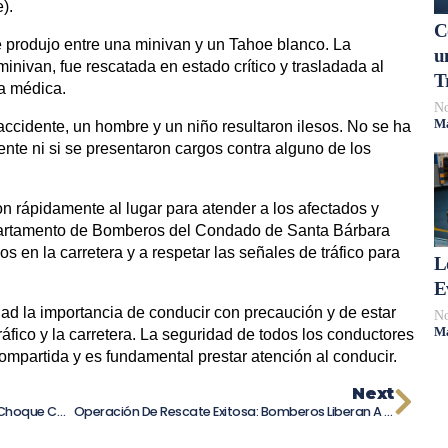
).
C
 produjo entre una minivan y un Tahoe blanco. La
u
inivan, fue rescatada en estado crítico y trasladada al
T
ia médica.
No
Má
 accidente, un hombre y un niño resultaron ilesos. No se ha
nte ni si se presentaron cargos contra alguno de los
n rápidamente al lugar para atender a los afectados y
Departamento de Bomberos del Condado de Santa Bárbara
os en la carretera y a respetar las señales de tráfico para
L
E
ad la importancia de conducir con precaución y de estar
No
Má
ráfico y la carretera. La seguridad de todos los conductores
ompartida y es fundamental prestar atención al conducir.
Next
Joven De 14 Años Fallece En Impactante Choque Con Caballo Robado En Autopista De Texas
Operación De Rescate Exitosa: Bomberos Liberan A Conductor Atrapado En Vehículo En West Los Angeles