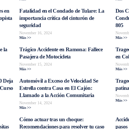
s en
Fatalidad en el Condado de Tulare: La
Dos C
opista
importancia crítica del cinturón de
Conduc
seguridad
805
November 16, 2024
Novembe
Más >>
Más >>
e la
Trágico Accidente en Ramona: Fallece
Traged
Pasajera de Motocicleta
en Col
November 15, 2024
Novembe
Más >>
Más >>
0 Deja
Automóvil a Exceso de Velocidad Se
Trage
 Curso
Estrella contra Casa en El Cajón:
patina
Llamado a la Acción Comunitaria
Novembe
Más >>
November 14, 2024
Más >>
Cómo actuar tras un choque:
Accide
sitas
Recomendaciones para resolver tu caso
pasos 