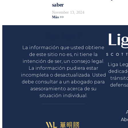
saber
November 13, 2024
Más >>
Liga Legal®
La información que usted obtiene
de este sitio no es, ni tiene la
intención de ser, un consejo legal.
Liga Le
La información pudiera estar
dedicad
incompleta o desactualizada. Usted
tránsit
debe consultar a un abogado para
defensa
asesoramiento acerca de su
situación individual.
Ab