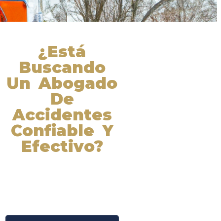
¿Está
Buscando
Un Abogado
De
Accidentes
Confiable Y
Efectivo?
Nuestros abogados experimentados
lucharán por sus derechos y
obtendrán la compensación que se
merece. ¡Actúe ahora y obtenga la
justicia que necesita! ¡Marque
nuestro número ahora!