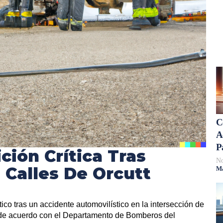
C
A
P
ción Crítica Tras
No
s Calles De Orcutt
Má
ico tras un accidente automovilístico en la intersección de
, de acuerdo con el Departamento de Bomberos del