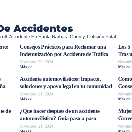
De Accidentes
cutt
,
Accidente En Santa Barbara County
,
Colisión Fatal
ente
Consejos Prácticos para Reclamar una
Los 5
Indemnización por Accidente de Tráfico
Tras 
November 26, 2024
Novembe
Más >>
Más >>
e
Accidente automovilísticos: Impacto,
Cómo 
aña
soluciones y apoyo legal en tu comunidad
Consej
November 21, 2024
Novembe
Más >>
Más >>
te de
¿Qué hacer después de un accidente
Mujer
automovilístico? Guía paso a paso
Grave
November 21, 2024
Novembe
Más >>
Más >>