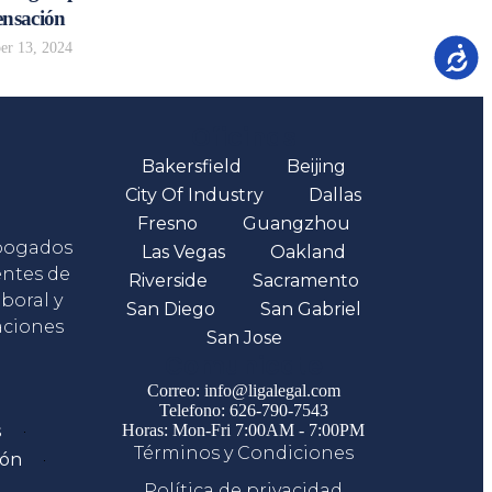
nsación
r 13, 2024
Accesib
Oficinas
Bakersfield
Beijing
City Of Industry
Dallas
Fresno
Guangzhou
abogados
Las Vegas
Oakland
entes de
Riverside
Sacramento
boral y
San Diego
San Gabriel
aciones
San Jose
Comunicate
Correo: info@ligalegal.com
Telefono: 626-790-7543
s
Horas: Mon-Fri 7:00AM - 7:00PM
Términos y Condiciones
ión
Política de privacidad