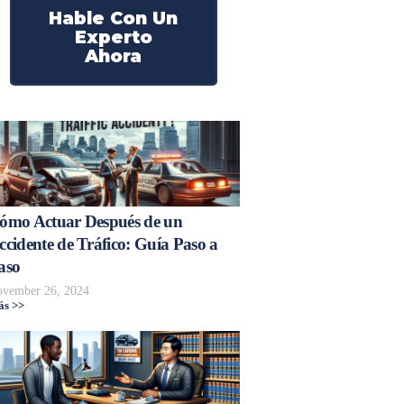
Hable Con Un
Experto
Ahora
ómo Actuar Después de un
ccidente de Tráfico: Guía Paso a
aso
vember 26, 2024
s >>