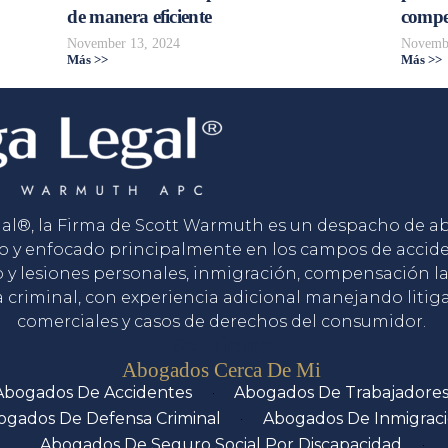
de manera eficiente
compe
November 13, 2024
Novembe
Más >>
Más >>
gal®, la Firma de Scott Warmuth es un despacho de 
o y enfocado principalmente en los campos de accid
o y lesiones personales, inmigración, compensación la
 criminal, con experiencia adicional manejando litig
comerciales y casos de derechos del consumidor.
Servicios
Abogados Cerca De Mi
Abogados De Accidentes
Abogados De Trabajadore
ogados De Defensa Criminal
Abogados De Inmigrac
Abogados De Seguro Social Por Discapacidad