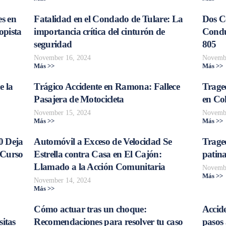
s en
Fatalidad en el Condado de Tulare: La
Dos C
opista
importancia crítica del cinturón de
Conduc
seguridad
805
November 16, 2024
Novembe
Más >>
Más >>
e la
Trágico Accidente en Ramona: Fallece
Traged
Pasajera de Motocicleta
en Col
November 15, 2024
Novembe
Más >>
Más >>
0 Deja
Automóvil a Exceso de Velocidad Se
Trage
 Curso
Estrella contra Casa en El Cajón:
patina
Llamado a la Acción Comunitaria
Novembe
Más >>
November 14, 2024
Más >>
Cómo actuar tras un choque:
Accide
sitas
Recomendaciones para resolver tu caso
pasos 