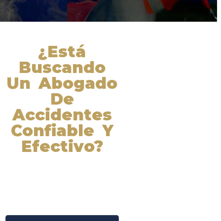
¿Está
Buscando
Un Abogado
De
Accidentes
Confiable Y
Efectivo?
Nuestros abogados experimentados
lucharán por sus derechos y
obtendrán la compensación que se
merece. ¡Actúe ahora y obtenga la
justicia que necesita! ¡Marque
nuestro número ahora!