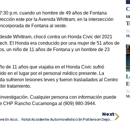
C
s 7:30 p.m. cuando un hombre de 49 años de Fontana
u
ección este por la Avenida Whittram, en la intersección
T
incorporada de Fontana al oeste.
No
Má
desde Whittram, chocó contra un Honda Civic del 2021
eech. El Honda era conducido por una mujer de 51 años de
ros, un niño de 11 años de Fontana y un hombre de 23
ño de 11 años que viajaba en el Honda Civic sufrió
cido en el lugar por el personal médico presente. La
L
da sufrieron lesiones leves y fueron trasladados al Centro
E
ir tratamiento.
No
Má
 investigación. Cualquier persona con información puede
a de CHP Rancho Cucamonga al (909) 980-3944.
Next
Policía De Maine: Hombre De 22 Años Muere En Accidente En La Autopista Interestatal 95
Fatal Accidente Automovilístico En Patterson Deja Tres Personas Muertas.