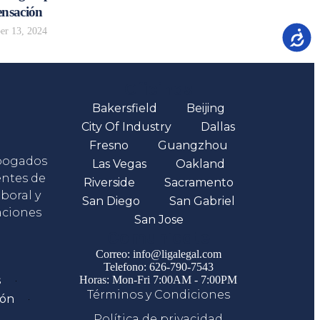
nsación
r 13, 2024
Accesib
Oficinas
Bakersfield
Beijing
City Of Industry
Dallas
Fresno
Guangzhou
abogados
Las Vegas
Oakland
entes de
Riverside
Sacramento
boral y
San Diego
San Gabriel
aciones
San Jose
Comunicate
Correo: info@ligalegal.com
Telefono: 626-790-7543
s
Horas: Mon-Fri 7:00AM - 7:00PM
Términos y Condiciones
ión
Política de privacidad