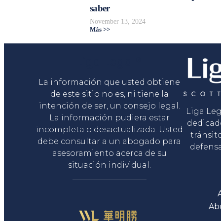
saber
November 13, 2024
Más >>
Liga Legal®
La información que usted obtiene
de este sitio no es, ni tiene la
intención de ser, un consejo legal.
Liga Le
La información pudiera estar
dedicad
incompleta o desactualizada. Usted
tránsit
debe consultar a un abogado para
defensa
asesoramiento acerca de su
situación individual.
Ab