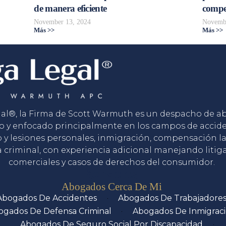
de manera eficiente
compe
November 13, 2024
Novembe
Más >>
Más >>
gal®, la Firma de Scott Warmuth es un despacho de 
o y enfocado principalmente en los campos de accid
o y lesiones personales, inmigración, compensación la
 criminal, con experiencia adicional manejando litig
comerciales y casos de derechos del consumidor.
Servicios
Abogados Cerca De Mi
Abogados De Accidentes
Abogados De Trabajadore
ogados De Defensa Criminal
Abogados De Inmigrac
Abogados De Seguro Social Por Discapacidad