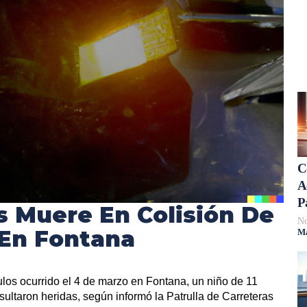
C
A
P
s Muere En Colisión De
No
 En Fontana
Má
ulos ocurrido el 4 de marzo en Fontana, un niño de 11
sultaron heridas, según informó la Patrulla de Carreteras