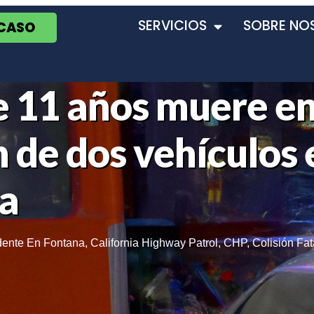
SERVICIOS
SOBRE NO
 CASO
e 11 años muere e
n de dos vehículos 
a
dente En Fontana
,
California Highway Patrol
,
CHP
,
Colisión Fat