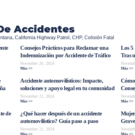
De Accidentes
ontana
,
California Highway Patrol
,
CHP
,
Colisión Fatal
ente
Consejos Prácticos para Reclamar una
Los 5
Indemnización por Accidente de Tráfico
Tras 
November 26, 2024
Novembe
Más >>
Más >>
e
Accidente automovilísticos: Impacto,
Cómo 
aña
soluciones y apoyo legal en tu comunidad
Consej
November 21, 2024
Novembe
Más >>
Más >>
te de
¿Qué hacer después de un accidente
Mujer
automovilístico? Guía paso a paso
Grave
November 21, 2024
Novembe
Más >>
Más >>