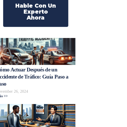
Hable Con Un
Experto
Ahora
ómo Actuar Después de un
ccidente de Tráfico: Guía Paso a
aso
vember 26, 2024
s >>