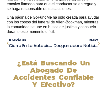
emotivo llamado para que el conductor se entregue y
se haga responsable de sus acciones.
Una página de GoFundMe ha sido creada para ayudar
con los costos del funeral de Allen-Bookman, mientras
la comunidad se une en busca de justicia y consuelo
durante este momento difícil.
Previous
Next
Cierre En La Autopista I-70 En Sentido Este En Wentzville Por Accidente Grave
Desgarradora Noticia: Accidente En Idaho Causa La Muerte De La Familia Blaine
¿Está Buscando Un
Abogado De
Accidentes Confiable
Y Efectivo?
Nuestros abogados experimentados lucharán por sus
derechos y obtendrán la compensación que se merece.
¡Actúe ahora y obtenga la justicia que necesita!
¡Marque nuestro número ahora!