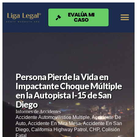
Nota:
este
sitio
EVALÚA MI
CASO
web
incluye
un
sistema
de
accesibilidad.
Persona Pierde la Vida en
Impactante Choque Múltiple
en la Autopista I-15 de San
Diego
Informes de Accidentes
Accidente Automovilistico Multiple
,
Accidente De
Auto
,
Accidente En Mira Mesa
,
Accidente En San
Diego
,
California Highway Patrol
,
CHP
,
Colisión
Fatal