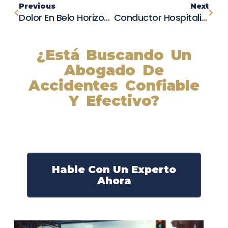
Previous
Next
Dolor En Belo Horizonte: Accidente De Autobús Con Aficionados Del Corinthians Deja Siete Muertos
Conductor Hospitalizado En Greenville Luego De Estrellarse En Solitario Cerca De Dollar General
¿Está Buscando Un
Abogado De
Accidentes Confiable
Y Efectivo?
Nuestros abogados experimentados lucharán por sus
derechos y obtendrán la compensación que se merece.
¡Actúe ahora y obtenga la justicia que necesita!
¡Marque nuestro número ahora!
Hable Con Un Experto
Ahora