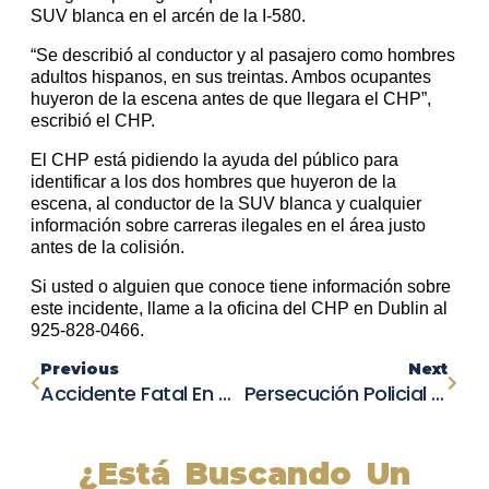
SUV blanca en el arcén de la I-580.
“Se describió al conductor y al pasajero como hombres
adultos hispanos, en sus treintas. Ambos ocupantes
huyeron de la escena antes de que llegara el CHP”,
escribió el CHP.
El CHP está pidiendo la ayuda del público para
identificar a los dos hombres que huyeron de la
escena, al conductor de la SUV blanca y cualquier
información sobre carreras ilegales en el área justo
antes de la colisión.
Si usted o alguien que conoce tiene información sobre
este incidente, llame a la oficina del CHP en Dublin al
925-828-0466.
Previous
Next
Accidente Fatal En California: Joven De 15 Años Pierde La Vida En Choque En Granite Bay
Persecución Policial Mortal En Carolina Del Sur: Dos Muertos Y Un Herido En Accidente
¿Está Buscando Un