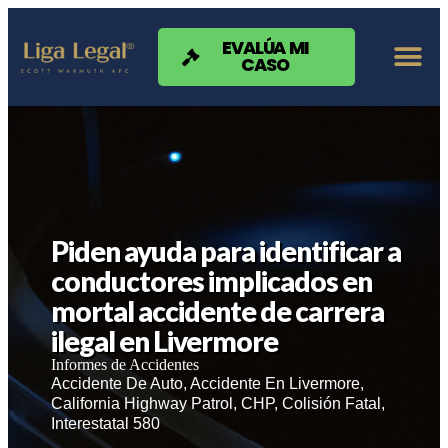
Nota:
este
sitio
EVALÚA MI
CASO
web
incluye
un
sistema
de
accesibilidad.
Piden ayuda para identificar a
conductores implicados en
mortal accidente de carrera
ilegal en Livermore
Informes de Accidentes
Accidente De Auto
,
Accidente En Livermore
,
California Highway Patrol
,
CHP
,
Colisión Fatal
,
Interestatal 580