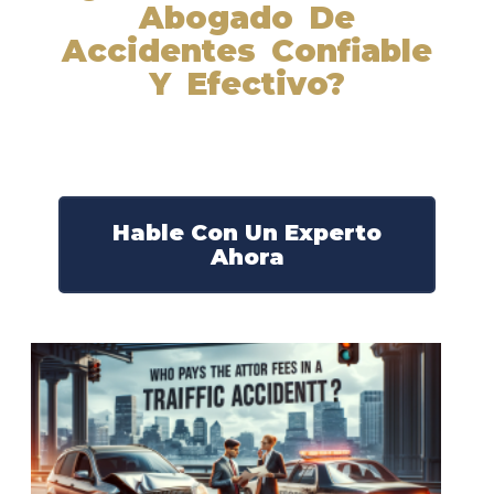
Abogado De
Accidentes Confiable
Y Efectivo?
Nuestros abogados experimentados lucharán por sus
derechos y obtendrán la compensación que se merece.
¡Actúe ahora y obtenga la justicia que necesita!
¡Marque nuestro número ahora!
Hable Con Un Experto
Ahora