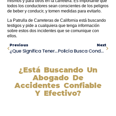
mismos y para otros en la carretera. Es importante que
todos los conductores sean conscientes de los peligros
de beber y conducir, y tomen medidas para evitarlo.
La Patrulla de Carreteras de California está buscando
testigos y pide a cualquiera que tenga información
sobre estos dos incidentes que se comunique con
ellos.
Previous
Next
¿Que Significa Tener Un Voucher?
Policía Busca Conductor Que Huyó De La Escena Después De Golpear A Peatón En North Park.
¿Está Buscando Un
Abogado De
Accidentes Confiable
Y Efectivo?
Nuestros abogados experimentados lucharán por sus
derechos y obtendrán la compensación que se merece.
¡Actúe ahora y obtenga la justicia que necesita!
¡Marque nuestro número ahora!