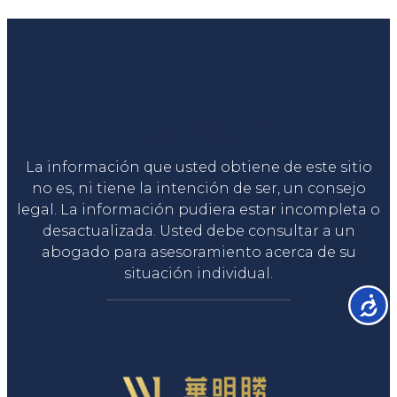
Liga Legal®
La información que usted obtiene de este sitio
no es, ni tiene la intención de ser, un consejo
legal. La información pudiera estar incompleta o
desactualizada. Usted debe consultar a un
abogado para asesoramiento acerca de su
situación individual.
Accesib