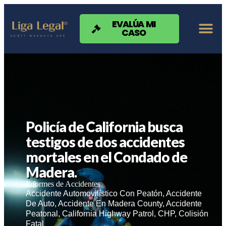
Nota:
este
sitio
EVALÚA MI
CASO
web
incluye
un
sistema
de
accesibilidad.
Policía de California busca
testigos de dos accidentes
mortales en el Condado de
Madera.
Informes de Accidentes
Accidente Automovilístico Con Peatón
,
Accidente
De Auto
,
Accidente En Madera County
,
Accidente
Peatonal
,
California Highway Patrol
,
CHP
,
Colisión
Fatal