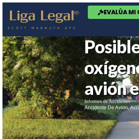
Nota:
este
EVALÚA MI
sitio
web
incluye
un
sistema
Posible
de
accesibilidad.
Presione
Control-
oxígeno
F11
para
ajustar
avión e
el
sitio
web
a
Informes de Accidentes
las
Accidente De Avion
,
Acc
personas
con
discapacidad
visual
que
están