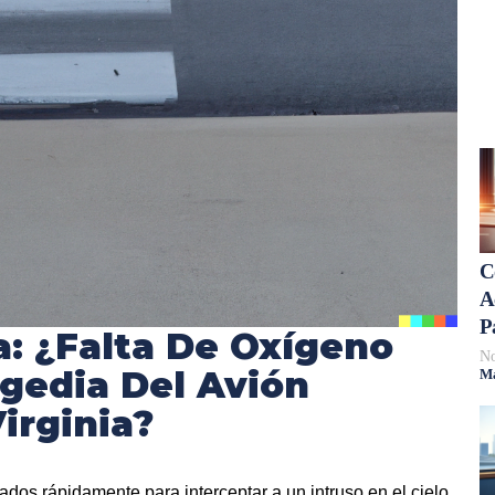
C
A
P
a: ¿Falta De Oxígeno
No
gedia Del Avión
Má
irginia?
dos rápidamente para interceptar a un intruso en el cielo.