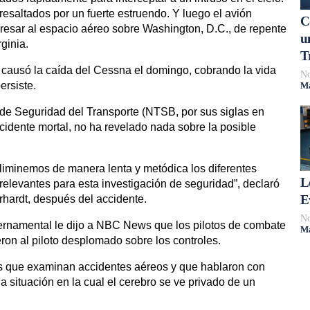
resaltados por un fuerte estruendo. Y luego el avión
C
gresar al espacio aéreo sobre Washington, D.C., de repente
u
ginia.
T
e causó la caída del Cessna el domingo, cobrando la vida
No
ersiste.
Má
de Seguridad del Transporte (NTSB, por sus siglas en
ccidente mortal, no ha revelado nada sobre la posible
liminemos de manera lenta y metódica los diferentes
L
levantes para esta investigación de seguridad”, declaró
E
hardt, después del accidente.
No
ernamental le dijo a NBC News que los pilotos de combate
Má
ron al piloto desplomado sobre los controles.
es que examinan accidentes aéreos y que hablaron con
 situación en la cual el cerebro se ve privado de un