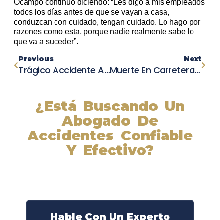
Ocampo continuó diciendo: “Les digo a mis empleados
todos los días antes de que se vayan a casa,
conduzcan con cuidado, tengan cuidado. Lo hago por
razones como esta, porque nadie realmente sabe lo
que va a suceder”.
Previous
Next
Trágico Accidente Automovilístico En Richmond County Cobra La Vida De Un Hombre En La Madrugada
Muerte En Carretera: Mujer Fallece Tras Colisión En Cherokee County
¿Está Buscando Un
Abogado De
Accidentes Confiable
Y Efectivo?
Nuestros abogados experimentados lucharán por sus
derechos y obtendrán la compensación que se merece.
¡Actúe ahora y obtenga la justicia que necesita!
¡Marque nuestro número ahora!
Hable Con Un Experto