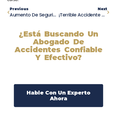
Previous
Next
Aumento De Seguridad En Whitewood Road: La Policía De Murrieta Toma Medidas Tras Una Serie De Accidentes Mortales
¡Terrible Accidente Cerca De Pilger Deja A Hombre Gravemente Herido!
¿Está Buscando Un
Abogado De
Accidentes Confiable
Y Efectivo?
Nuestros abogados experimentados lucharán por sus
derechos y obtendrán la compensación que se merece.
¡Actúe ahora y obtenga la justicia que necesita!
¡Marque nuestro número ahora!
Hable Con Un Experto
Ahora