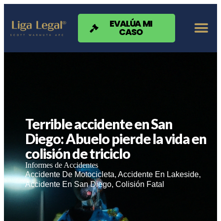
Nota:
este
sitio
EVALÚA MI
CASO
web
incluye
un
sistema
de
accesibilidad.
Terrible accidente en San
Diego: Abuelo pierde la vida en
colisión de triciclo
Informes de Accidentes
Accidente De Motocicleta
,
Accidente En Lakeside
,
Accidente En San Diego
,
Colisión Fatal