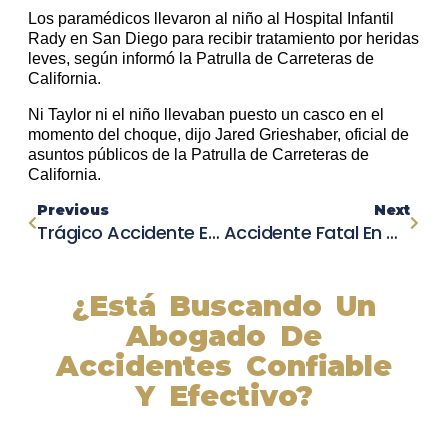
Los paramédicos llevaron al niño al Hospital Infantil
Rady en San Diego para recibir tratamiento por heridas
leves, según informó la Patrulla de Carreteras de
California.
Ni Taylor ni el niño llevaban puesto un casco en el
momento del choque, dijo Jared Grieshaber, oficial de
asuntos públicos de la Patrulla de Carreteras de
California.
Previous
Next
Trágico Accidente En El Pueblo De Vernon Deja Un Conductor Muerto Y Cierra Una Parte De La Ruta 365
Accidente Fatal En California: Joven De 15 Años Pierde La Vida En Choque En Granite Bay
¿Está Buscando Un
Abogado De
Accidentes Confiable
Y Efectivo?
Nuestros abogados experimentados lucharán por sus
derechos y obtendrán la compensación que se merece.