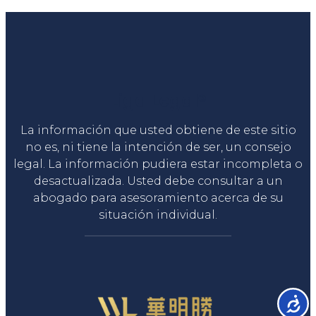
Liga Legal®
La información que usted obtiene de este sitio
no es, ni tiene la intención de ser, un consejo
legal. La información pudiera estar incompleta o
desactualizada. Usted debe consultar a un
abogado para asesoramiento acerca de su
situación individual.
Accesib