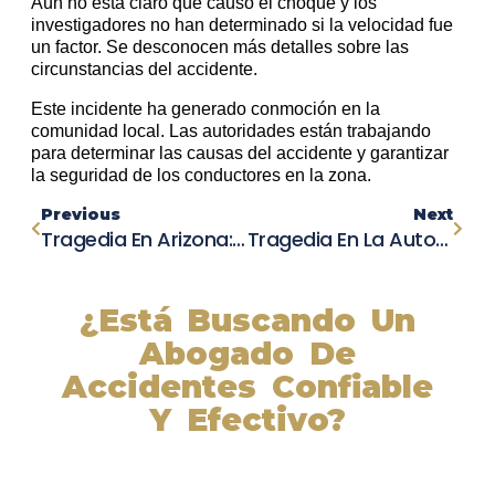
Aún no está claro qué causó el choque y los
investigadores no han determinado si la velocidad fue
un factor. Se desconocen más detalles sobre las
circunstancias del accidente.
Este incidente ha generado conmoción en la
comunidad local. Las autoridades están trabajando
para determinar las causas del accidente y garantizar
la seguridad de los conductores en la zona.
Previous
Next
Tragedia En Arizona: Conductor De Camión Ocasiona Mortal Accidente Mientras Usaba TikTok
Tragedia En La Autopista I-17: Tres Personas Pierden La Vida En Un Choque Múltiple
¿Está Buscando Un
Abogado De
Accidentes Confiable
Y Efectivo?
Nuestros abogados experimentados lucharán por sus
derechos y obtendrán la compensación que se merece.
¡Actúe ahora y obtenga la justicia que necesita!