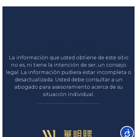
Liga Legal®
La información que usted obtiene de este sitio
no es, ni tiene la intención de ser, un consejo
legal. La información pudiera estar incompleta o
desactualizada. Usted debe consultar a un
abogado para asesoramiento acerca de su
situación individual.
Accesib