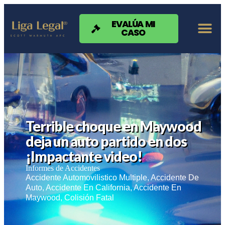
Nota:
este
sitio
EVALÚA MI
CASO
web
incluye
un
sistema
de
accesibilidad.
Terrible choque en Maywood
deja un auto partido en dos
¡Impactante video!
Informes de Accidentes
Accidente Automovilistico Multiple
,
Accidente De
Auto
,
Accidente En California
,
Accidente En
Maywood
,
Colisión Fatal