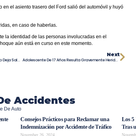
 en el asiento trasero del Ford salió del automóvil y huyó
idas, en caso de haberlas.
e la identidad de las personas involucradas en el
 choque aún está en curso en este momento.
Next
¡Alerta En Aborn Road! Accidente De Moto Deja Saldo De Tres Heridos
Adolescente De 17 Años Resulta Gravemente Herido Tras Ser Golpeado Por Un Tren Turístico En Santa Cruz
De Accidentes
te De Auto
ente
Consejos Prácticos para Reclamar una
Los 5
Indemnización por Accidente de Tráfico
Tras 
November 26, 2024
Novembe