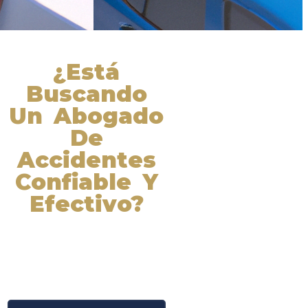
¿Está
Buscando
Un Abogado
De
Accidentes
Confiable Y
Efectivo?
Nuestros abogados experimentados
lucharán por sus derechos y
obtendrán la compensación que se
merece. ¡Actúe ahora y obtenga la
justicia que necesita! ¡Marque
nuestro número ahora!