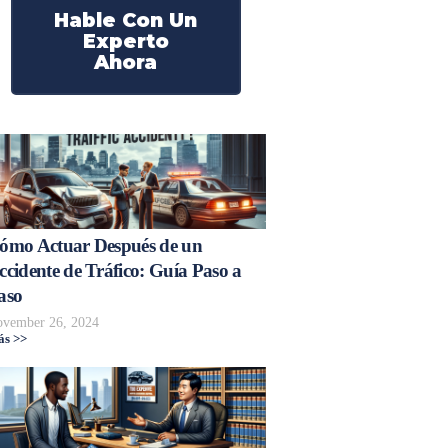
Hable Con Un
Experto
Ahora
ómo Actuar Después de un
ccidente de Tráfico: Guía Paso a
aso
vember 26, 2024
s >>