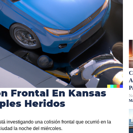
C
A
P
ión Frontal En Kansas
No
iples Heridos
Má
tá investigando una colisión frontal que ocurrió en la
 ciudad la noche del miércoles.