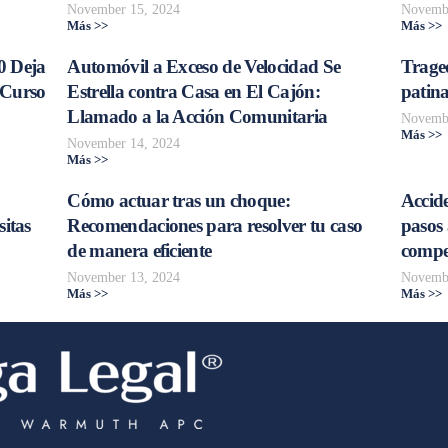
November 15, 2024
Novembe
Más >>
Más >>
0 Deja
Automóvil a Exceso de Velocidad Se
Trage
 Curso
Estrella contra Casa en El Cajón:
patina
Llamado a la Acción Comunitaria
Novembe
Más >>
November 14, 2024
Más >>
Cómo actuar tras un choque:
Accide
sitas
Recomendaciones para resolver tu caso
pasos 
de manera eficiente
compe
November 13, 2024
Novembe
Más >>
Más >>