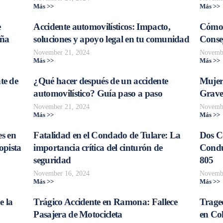
Más >>
Más >>
e
Accidente automovilísticos: Impacto,
Cómo 
aña
soluciones y apoyo legal en tu comunidad
Consej
November 21, 2024
Novembe
Más >>
Más >>
te de
¿Qué hacer después de un accidente
Mujer
automovilístico? Guía paso a paso
Grave
November 21, 2024
Novembe
Más >>
Más >>
s en
Fatalidad en el Condado de Tulare: La
Dos C
opista
importancia crítica del cinturón de
Conduc
seguridad
805
November 16, 2024
Novembe
Más >>
Más >>
e la
Trágico Accidente en Ramona: Fallece
Traged
Pasajera de Motocicleta
en Col