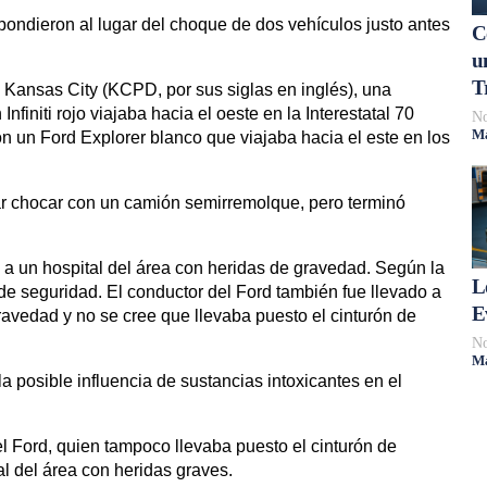
pondieron al lugar del choque de dos vehículos justo antes
C
u
T
Kansas City (KCPD, por sus siglas en inglés), una
Infiniti rojo viajaba hacia el oeste en la Interestatal 70
No
Má
 un Ford Explorer blanco que viajaba hacia el este en los
ar chocar con un camión semirremolque, pero terminó
do a un hospital del área con heridas de gravedad. Según la
L
 de seguridad. El conductor del Ford también fue llevado a
E
ravedad y no se cree que llevaba puesto el cinturón de
No
Má
a posible influencia de sustancias intoxicantes en el
el Ford, quien tampoco llevaba puesto el cinturón de
al del área con heridas graves.