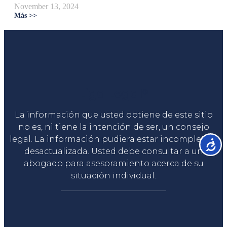
November 13, 2024
Más >>
Liga Legal®
La información que usted obtiene de este sitio
no es, ni tiene la intención de ser, un consejo
legal. La información pudiera estar incompleta o
Accesib
desactualizada. Usted debe consultar a un
abogado para asesoramiento acerca de su
situación individual.