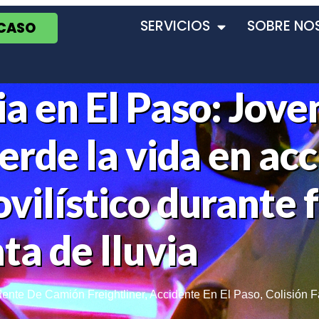
SERVICIOS
SOBRE NO
 CASO
a en El Paso: Jove
erde la vida en ac
vilístico durante 
ta de lluvia
dente De Camión Freightliner
,
Accidente En El Paso
,
Colisión F