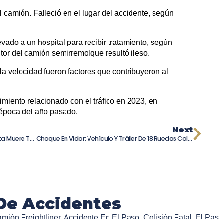
 camión. Falleció en el lugar del accidente, según
levado a un hospital para recibir tratamiento, según
tor del camión semirremolque resultó ileso.
y la velocidad fueron factores que contribuyeron al
imiento relacionado con el tráfico en 2023, en
época del año pasado.
Next
Trágica Colisión En Carretera: Motociclista Muere Tras Accidente Con Camión De Gran Tamaño
Choque En Vidor: Vehículo Y Tráiler De 18 Ruedas Colisionan En La Autopista
De Accidentes
mión Freightliner
,
Accidente En El Paso
,
Colisión Fatal
,
El Pas