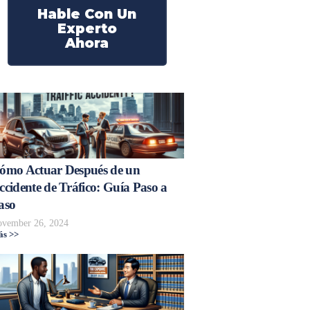
Hable Con Un
Experto
Ahora
ómo Actuar Después de un
ccidente de Tráfico: Guía Paso a
aso
vember 26, 2024
s >>