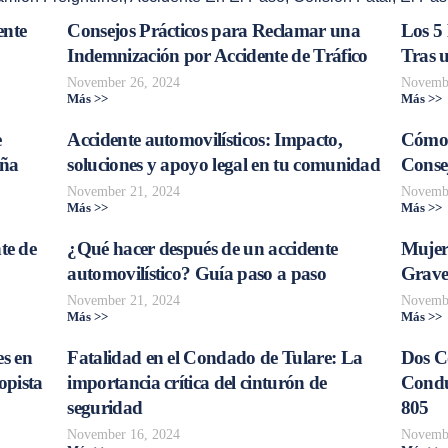
ente
Consejos Prácticos para Reclamar una
Los 5
Indemnización por Accidente de Tráfico
Tras 
November 26, 2024
Novembe
Más >>
Más >>
e
Accidente automovilísticos: Impacto,
Cómo 
aña
soluciones y apoyo legal en tu comunidad
Consej
November 21, 2024
Novembe
Más >>
Más >>
te de
¿Qué hacer después de un accidente
Mujer
automovilístico? Guía paso a paso
Grave
November 21, 2024
Novembe
Más >>
Más >>
s en
Fatalidad en el Condado de Tulare: La
Dos C
opista
importancia crítica del cinturón de
Conduc
seguridad
805
November 16, 2024
Novembe