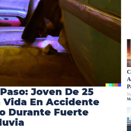
C
A
P
 Paso: Joven De 25
No
 Vida En Accidente
Má
o Durante Fuerte
luvia