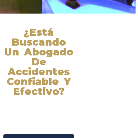
¿Está
Buscando
Un Abogado
De
Accidentes
Confiable Y
Efectivo?
Nuestros abogados experimentados
lucharán por sus derechos y
obtendrán la compensación que se
merece. ¡Actúe ahora y obtenga la
justicia que necesita! ¡Marque
nuestro número ahora!