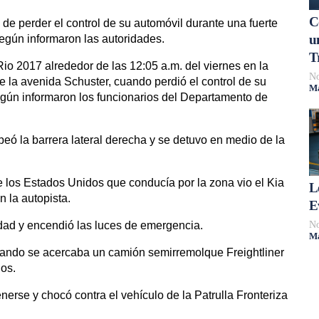
C
e perder el control de su automóvil durante una fuerte
u
según informaron las autoridades.
T
io 2017 alrededor de las 12:05 a.m. del viernes en la
No
de la avenida Schuster, cuando perdió el control de su
Má
según informaron los funcionarios del Departamento de
lpeó la barrera lateral derecha y se detuvo en medio de la
e los Estados Unidos que conducía por la zona vio el Kia
L
 la autopista.
E
No
idad y encendió las luces de emergencia.
Má
cuando se acercaba un camión semirremolque Freightliner
ios.
erse y chocó contra el vehículo de la Patrulla Fronteriza