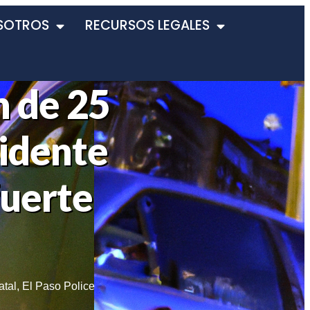
SOTROS
RECURSOS LEGALES
n de 25
cidente
fuerte
atal
,
El Paso Police