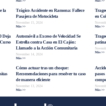
Más >>
Más >>
e la
Trágico Accidente en Ramona: Fallece
Traged
Pasajera de Motocicleta
en Col
November 15, 2024
Novembe
Más >>
Más >>
0 Deja
Automóvil a Exceso de Velocidad Se
Trage
 Curso
Estrella contra Casa en El Cajón:
patina
Llamado a la Acción Comunitaria
Novembe
Más >>
November 14, 2024
Más >>
Cómo actuar tras un choque:
Accide
sitas
Recomendaciones para resolver tu caso
pasos 
de manera eficiente
compe
November 13, 2024
Novembe
Más >>
Más >>