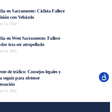
ia en Sacramento: Ciclista Fallece
isión con Vehículo
r 15, 2024
dia en West Sacramento: Fallece
dor tras ser atropellado
r 14, 2024
nte de tráfico: Consejos legales y
Accesib
a seguir para obtener
nsación
r 13, 2024
Oficinas