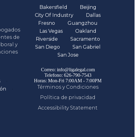
Bakersfield
Beijing
City Of Industry
Dallas
Fresno
Guangzhou
abogados
Las Vegas
Oakland
entes de
Riverside
Sacramento
boral y
San Diego
San Gabriel
aciones
San Jose
Comunicate
Correo: info@ligalegal.com
Telefono: 626-790-7543
s
Horas: Mon-Fri 7:00AM - 7:00PM
Términos y Condiciones
ión
Política de privacidad
Accessibility Statement