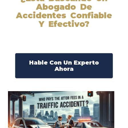
Abogado De
Accidentes Confiable
Y Efectivo?
Nuestros abogados experimentados lucharán por sus
derechos y obtendrán la compensación que se merece.
¡Actúe ahora y obtenga la justicia que necesita!
¡Marque nuestro número ahora!
Hable Con Un Experto
Ahora