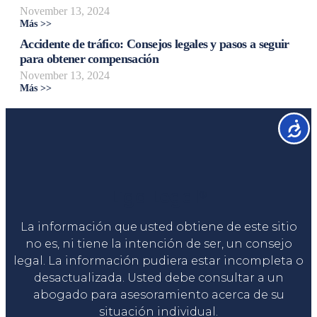
November 13, 2024
Más >>
Accidente de tráfico: Consejos legales y pasos a seguir
para obtener compensación
November 13, 2024
Más >>
Accesib
Liga Legal®
La información que usted obtiene de este sitio
no es, ni tiene la intención de ser, un consejo
legal. La información pudiera estar incompleta o
desactualizada. Usted debe consultar a un
abogado para asesoramiento acerca de su
situación individual.