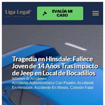
Nota:
este
sitio
EVALÚA MI
CASO
web
incluye
un
sistema
de
accesibilidad.
Tragedia en Hinsdale: Fallece
Joven de 14 Años Tras Impacto
de Jeep en Local de Bocadillos
Informes de Accidentes
Accidente Automovilístico Con Peatón
,
Accidente
En Hinsdale
,
Accidente En Illinois
,
Colisión Fatal