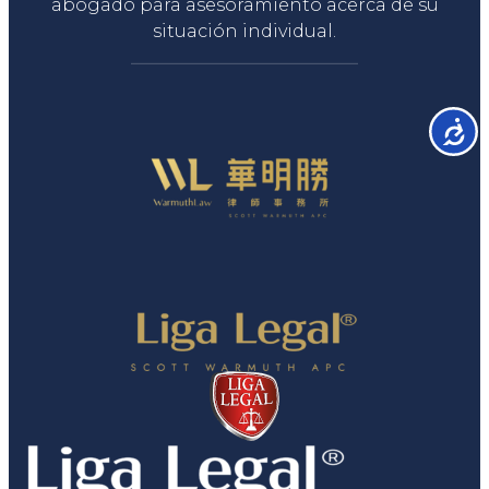
abogado para asesoramiento acerca de su
situación individual.
Accesib