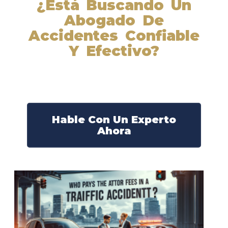
¿Está Buscando Un
Abogado De
Accidentes Confiable
Y Efectivo?
Nuestros abogados experimentados lucharán por sus
derechos y obtendrán la compensación que se merece.
¡Actúe ahora y obtenga la justicia que necesita!
¡Marque nuestro número ahora!
Hable Con Un Experto
Ahora