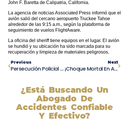
John F. Baretta de Calipatria, California.
La agencia de noticias Associated Press informó que el
avión salió del cercano aeropuerto Truckee Tahoe
alrededor de las 9:15 a.m., según la plataforma de
seguimiento de vuelos FlightAware.
La oficina del sheriff tiene equipos en el lugar. El avión
se hundió y su ubicación ha sido marcada para su
recuperación y limpieza de materiales peligrosos.
Previous
Next
Persecución Policial Termina En Aterrador Choque En Little Tokyo, Causando Pánico Entre Los Compradores
¡Choque Mortal En Arcadia! Joven De 17 Años Arrestado Tras Accidente De Atropello Y Fuga
¿Está Buscando Un
Abogado De
Accidentes Confiable
Y Efectivo?
Nuestros abogados experimentados lucharán por sus
derechos y obtendrán la compensación que se merece.