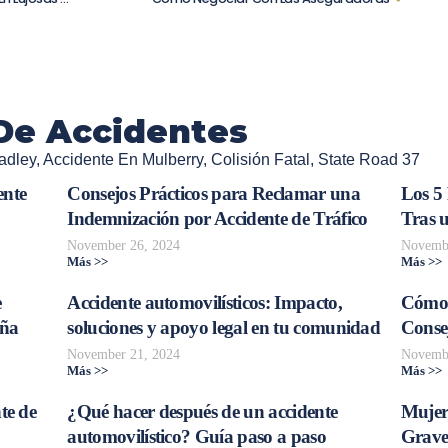
De Accidentes
adley
,
Accidente En Mulberry
,
Colisión Fatal
,
State Road 37
ente
Consejos Prácticos para Reclamar una
Los 5
Indemnización por Accidente de Tráfico
Tras 
November 26, 2024
Novembe
Más >>
Más >>
e
Accidente automovilísticos: Impacto,
Cómo 
aña
soluciones y apoyo legal en tu comunidad
Consej
November 21, 2024
Novembe
Más >>
Más >>
te de
¿Qué hacer después de un accidente
Mujer
automovilístico? Guía paso a paso
Grave