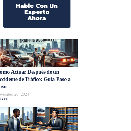
Hable Con Un
Experto
Ahora
ómo Actuar Después de un
ccidente de Tráfico: Guía Paso a
aso
vember 26, 2024
s >>