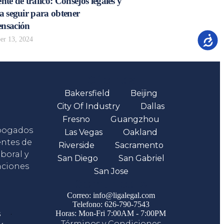
nte de tráfico: Consejos legales y
a seguir para obtener
nsación
Accesib
r 13, 2024
Oficinas
Bakersfield
Beijing
City Of Industry
Dallas
Fresno
Guangzhou
abogados
Las Vegas
Oakland
entes de
Riverside
Sacramento
boral y
San Diego
San Gabriel
aciones
San Jose
Comunicate
Correo: info@ligalegal.com
Telefono: 626-790-7543
s
Horas: Mon-Fri 7:00AM - 7:00PM
Términos y Condiciones