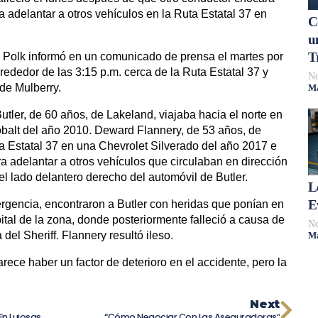
a adelantar a otros vehículos en la Ruta Estatal 37 en
C
u
T
e Polk informó en un comunicado de prensa el martes por
rededor de las 3:15 p.m. cerca de la Ruta Estatal 37 y
No
de Mulberry.
Má
utler, de 60 años, de Lakeland, viajaba hacia el norte en
obalt del año 2010. Deward Flannery, de 53 años, de
ta Estatal 37 en una Chevrolet Silverado del año 2017 e
ara adelantar a otros vehículos que circulaban en dirección
l lado delantero derecho del automóvil de Butler.
L
E
rgencia, encontraron a Butler con heridas que ponían en
pital de la zona, donde posteriormente falleció a causa de
No
del Sheriff. Flannery resultó ileso.
Má
arece haber un factor de deterioro en el accidente, pero la
Next
Deslizamiento De Tierra Causa Estragos En Lujosas Residencias De La Península De Palos Verdes En El Sur De California
“Cómo Negociar Con Las Aseguradoras”