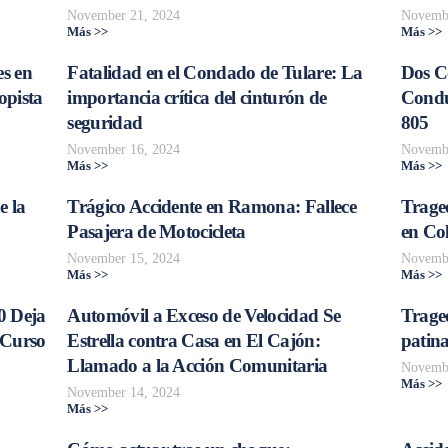
November 21, 2024
Novembe
Más >>
Más >>
s en
Fatalidad en el Condado de Tulare: La
Dos C
opista
importancia crítica del cinturón de
Conduc
seguridad
805
November 16, 2024
Novembe
Más >>
Más >>
e la
Trágico Accidente en Ramona: Fallece
Traged
Pasajera de Motocicleta
en Col
November 15, 2024
Novembe
Más >>
Más >>
0 Deja
Automóvil a Exceso de Velocidad Se
Trage
 Curso
Estrella contra Casa en El Cajón:
patina
Llamado a la Acción Comunitaria
Novembe
Más >>
November 14, 2024
Más >>