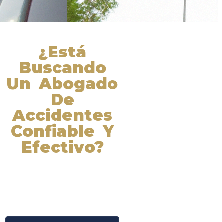
¿Está
Buscando
Un Abogado
De
Accidentes
Confiable Y
Efectivo?
Nuestros abogados experimentados
lucharán por sus derechos y
obtendrán la compensación que se
merece. ¡Actúe ahora y obtenga la
justicia que necesita! ¡Marque
nuestro número ahora!