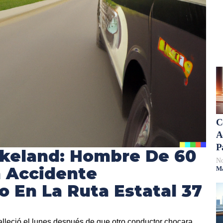
C
A
P
akeland: Hombre De 60
No
 Accidente
Má
o En La Ruta Estatal 37
lleció el lunes después de que otro conductor chocara