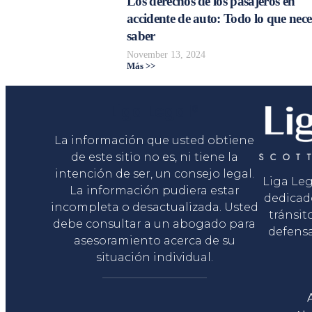
Los derechos de los pasajeros en
accidente de auto: Todo lo que nece
saber
November 13, 2024
Más >>
Liga Legal®
La información que usted obtiene
de este sitio no es, ni tiene la
intención de ser, un consejo legal.
Liga Le
La información pudiera estar
dedicad
incompleta o desactualizada. Usted
tránsit
debe consultar a un abogado para
defensa
asesoramiento acerca de su
situación individual.