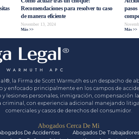
Cómo actuar tras un choque:
Accide
sitas
Recomendaciones para resolver tu caso
pasos 
de manera eficiente
compe
November 13, 2024
Novembe
Más >>
Más >>
gal®, la Firma de Scott Warmuth es un despacho de 
o y enfocado principalmente en los campos de accid
o y lesiones personales, inmigración, compensación la
 criminal, con experiencia adicional manejando litig
comerciales y casos de derechos del consumidor.
Servicios
Abogados Cerca De Mi
Abogados De Accidentes
Abogados De Trabajadore