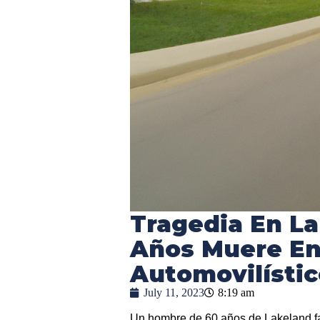
Tragedia En L
Años Muere En
Automovilístic
July 11, 2023
8:19 am
Un hombre de 60 años de Lakeland fa