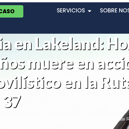
SERVICIOS
SOBRE NO
 CASO
ia en Lakeland: H
años muere en acci
ilístico en la Rut
 37
dente En Bradley
,
Accidente En Mulberry
,
Colisión Fatal
,
State 