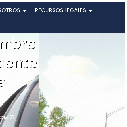
SOTROS
RECURSOS LEGALES
ombre
dente
a
Road 37