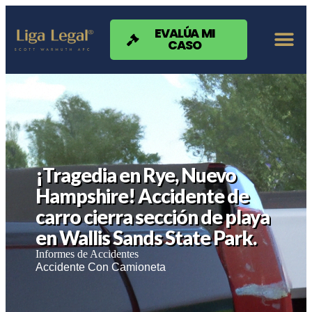
Nota:
este
sitio
EVALÚA MI
CASO
web
incluye
un
sistema
de
accesibilidad.
¡Tragedia en Rye, Nuevo
Hampshire! Accidente de
carro cierra sección de playa
en Wallis Sands State Park.
Informes de Accidentes
Accidente Con Camioneta