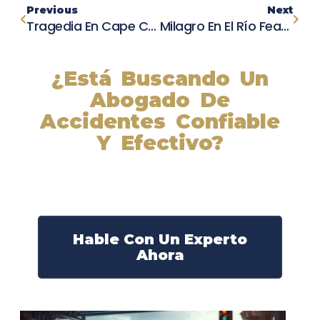
Previous
Next
Tragedia En Cape Cod: Muere Dueño Del Famoso Equipo De Fútbol Inglés En Accidente Automovilístico
Milagro En El Río Feather: ¡Kayakista Regresa Ileso Tras Accidente Acuático
¿Está Buscando Un
Abogado De
Accidentes Confiable
Y Efectivo?
Nuestros abogados experimentados lucharán por sus
derechos y obtendrán la compensación que se merece.
¡Actúe ahora y obtenga la justicia que necesita!
¡Marque nuestro número ahora!
Hable Con Un Experto
Ahora