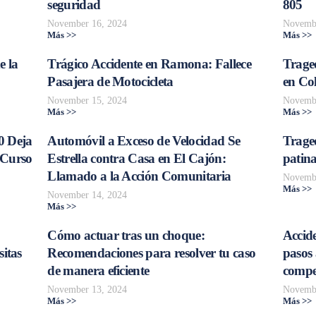
seguridad
805
November 16, 2024
Novembe
Más >>
Más >>
e la
Trágico Accidente en Ramona: Fallece
Traged
Pasajera de Motocicleta
en Col
November 15, 2024
Novembe
Más >>
Más >>
0 Deja
Automóvil a Exceso de Velocidad Se
Trage
 Curso
Estrella contra Casa en El Cajón:
patina
Llamado a la Acción Comunitaria
Novembe
Más >>
November 14, 2024
Más >>
Cómo actuar tras un choque:
Accide
sitas
Recomendaciones para resolver tu caso
pasos 
de manera eficiente
compe
November 13, 2024
Novembe
Más >>
Más >>