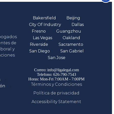
Oficinas
Bakersfield
Beijing
City Of Industry
Dallas
Fresno
Guangzhou
abogados
Las Vegas
Oakland
entes de
Riverside
Sacramento
boral y
San Diego
San Gabriel
aciones
San Jose
Comunicate
Correo: info@ligalegal.com
Telefono: 626-790-7543
s
Horas: Mon-Fri 7:00AM - 7:00PM
Términos y Condiciones
ión
Política de privacidad
Accessibility Statement