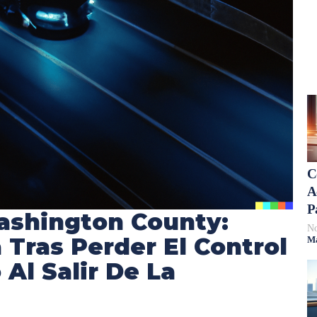
C
A
P
ashington County:
No
Tras Perder El Control
Má
Al Salir De La