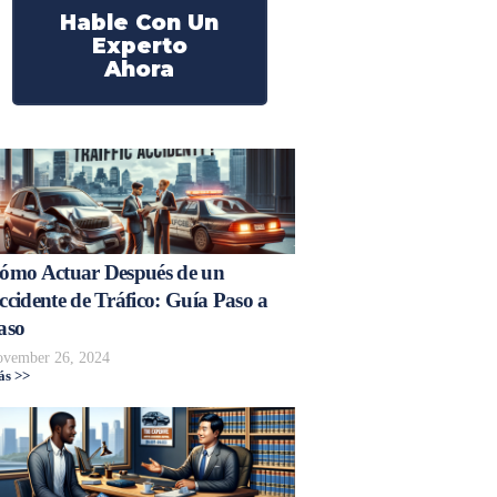
Hable Con Un
Experto
Ahora
ómo Actuar Después de un
ccidente de Tráfico: Guía Paso a
aso
vember 26, 2024
s >>