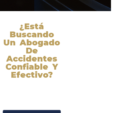
¿Está
Buscando
Un Abogado
De
Accidentes
Confiable Y
Efectivo?
Nuestros abogados experimentados
lucharán por sus derechos y
obtendrán la compensación que se
merece. ¡Actúe ahora y obtenga la
justicia que necesita! ¡Marque
nuestro número ahora!