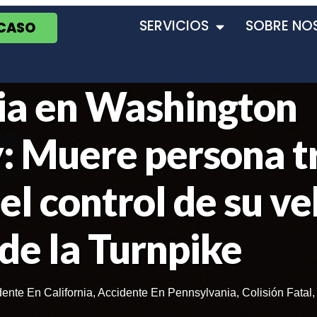
SERVICIOS
SOBRE NO
 CASO
ia en Washington
: Muere persona t
el control de su ve
r de la Turnpike
ente En California
,
Accidente En Pennsylvania
,
Colisión Fatal