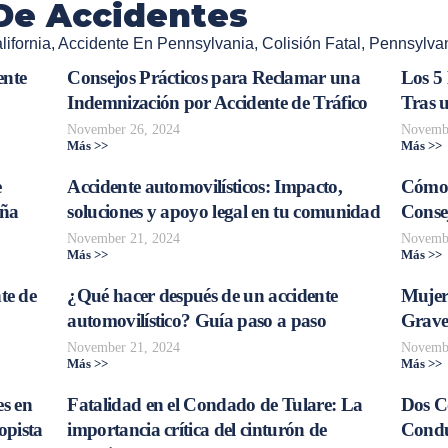
De Accidentes
ifornia
,
Accidente En Pennsylvania
,
Colisión Fatal
,
Pennsylvan
ente
Consejos Prácticos para Reclamar una
Los 5
Indemnización por Accidente de Tráfico
Tras 
November 26, 2024
Novembe
Más >>
Más >>
e
Accidente automovilísticos: Impacto,
Cómo 
aña
soluciones y apoyo legal en tu comunidad
Consej
November 21, 2024
Novembe
Más >>
Más >>
te de
¿Qué hacer después de un accidente
Mujer
automovilístico? Guía paso a paso
Grave
November 21, 2024
Novembe
Más >>
Más >>
s en
Fatalidad en el Condado de Tulare: La
Dos C
opista
importancia crítica del cinturón de
Conduc