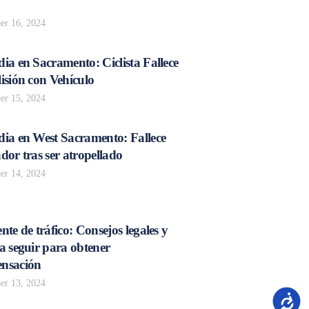
r 16, 2024
ia en Sacramento: Ciclista Fallece
isión con Vehículo
r 15, 2024
dia en West Sacramento: Fallece
dor tras ser atropellado
r 14, 2024
nte de tráfico: Consejos legales y
a seguir para obtener
nsación
r 13, 2024
Accesib