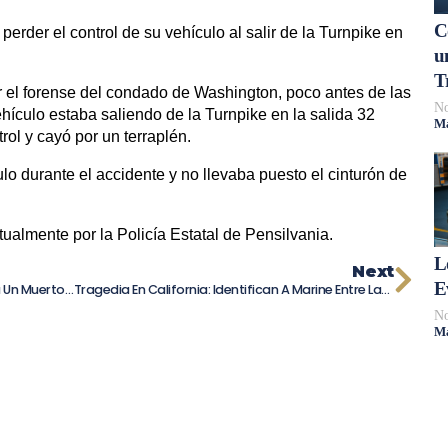
C
erder el control de su vehículo al salir de la Turnpike en
u
T
 el forense del condado de Washington, poco antes de las
No
ehículo estaba saliendo de la Turnpike en la salida 32
Má
rol y cayó por un terraplén.
lo durante el accidente y no llevaba puesto el cinturón de
ualmente por la Policía Estatal de Pensilvania.
L
Next
E
Trágico Choque Frontal En Van Nuys Deja Un Muerto Y Varios Heridos, Incluyendo A Un Niño Pequeño
Tragedia En California: Identifican A Marine Entre Las Víctimas Mortales De Un Fatal Accidente Automovilístico
No
Má