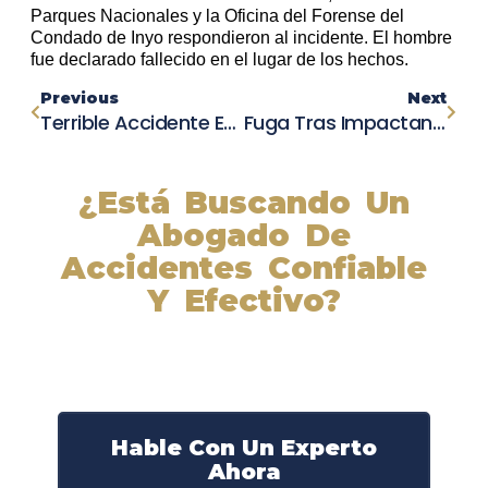
Parques Nacionales y la Oficina del Forense del
Condado de Inyo respondieron al incidente. El hombre
fue declarado fallecido en el lugar de los hechos.
Previous
Next
Terrible Accidente En El Reno: Víctima Mortal En Colisión De Automóvil Y Camión
Fuga Tras Impactante Choque: Un Hombre Muere Y Otro Queda En Estado Crítico En El Bronx
¿Está Buscando Un
Abogado De
Accidentes Confiable
Y Efectivo?
Nuestros abogados experimentados lucharán por sus
derechos y obtendrán la compensación que se merece.
¡Actúe ahora y obtenga la justicia que necesita!
¡Marque nuestro número ahora!
Hable Con Un Experto
Ahora