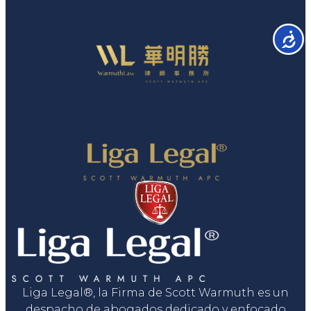
Accesib
Liga Legal®, la Firma de Scott Warmuth es un
despacho de abogados dedicado y enfocado