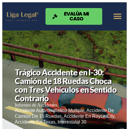
Nota:
este
sitio
EVALÚA MI
CASO
web
incluye
un
sistema
de
accesibilidad.
Trágico Accidente en I-30:
Camión de 18 Ruedas Choca
con Tres Vehículos en Sentido
Contrario
Informes de Accidentes
Accidente Automovilistico Multiple
,
Accidente De
Camión De 18 Ruedas
,
Accidente En Royse City
,
Accidente En Texas
,
Interestatal 30