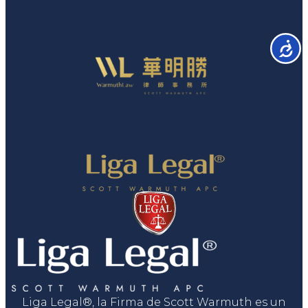
Accesib
Liga Legal®, la Firma de Scott Warmuth es un