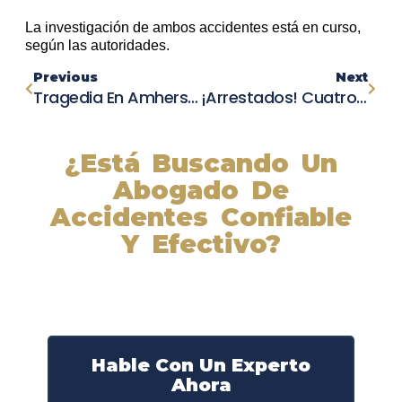
La investigación de ambos accidentes está en curso,
según las autoridades.
Previous
Next
Tragedia En Amherst: Joven De 20 Años Muere En Un Mortal Accidente De Moto
¡Arrestados! Cuatro Sospechosos Capturados Tras Intensa Persecución Y Colisión En St. Louis County
¿Está Buscando Un
Abogado De
Accidentes Confiable
Y Efectivo?
Nuestros abogados experimentados lucharán por sus
derechos y obtendrán la compensación que se merece.
¡Actúe ahora y obtenga la justicia que necesita!
¡Marque nuestro número ahora!
Hable Con Un Experto
Ahora