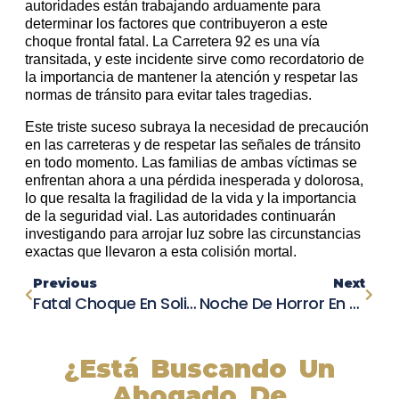
autoridades están trabajando arduamente para
determinar los factores que contribuyeron a este
choque frontal fatal. La Carretera 92 es una vía
transitada, y este incidente sirve como recordatorio de
la importancia de mantener la atención y respetar las
normas de tránsito para evitar tales tragedias.
Este triste suceso subraya la necesidad de precaución
en las carreteras y de respetar las señales de tránsito
en todo momento. Las familias de ambas víctimas se
enfrentan ahora a una pérdida inesperada y dolorosa,
lo que resalta la fragilidad de la vida y la importancia
de la seguridad vial. Las autoridades continuarán
investigando para arrojar luz sobre las circunstancias
exactas que llevaron a esta colisión mortal.
Previous
Next
Fatal Choque En Solitario En La I-16 Deja Dos Personas Muertas En Bulloch County
Noche De Horror En Memphis: Choque De Vehículos Deja Dos Víctimas Mortales Y Un Herido Grave
¿Está Buscando Un
Abogado De