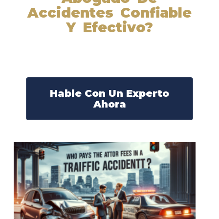
Accidentes Confiable
Y Efectivo?
Nuestros abogados experimentados lucharán por sus
derechos y obtendrán la compensación que se merece.
¡Actúe ahora y obtenga la justicia que necesita!
¡Marque nuestro número ahora!
Hable Con Un Experto
Ahora