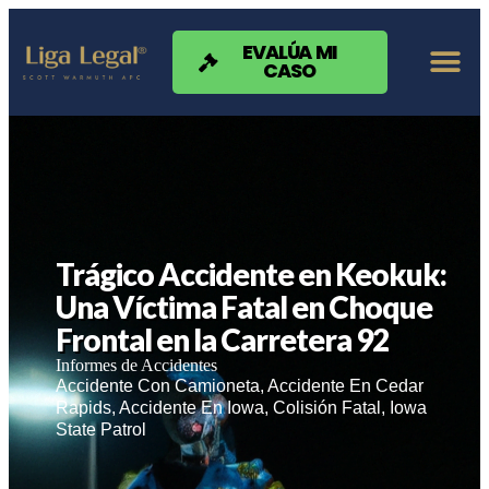
Nota:
este
sitio
EVALÚA MI
CASO
web
incluye
un
sistema
de
accesibilidad.
Trágico Accidente en Keokuk:
Una Víctima Fatal en Choque
Frontal en la Carretera 92
Informes de Accidentes
Accidente Con Camioneta
,
Accidente En Cedar
Rapids
,
Accidente En Iowa
,
Colisión Fatal
,
Iowa
State Patrol