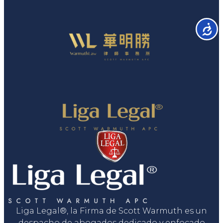
Accesib
Liga Legal®, la Firma de Scott Warmuth es un
despacho de abogados dedicado y enfocado