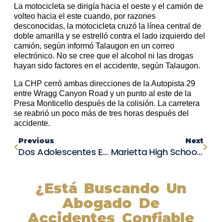
La motocicleta se dirigía hacia el oeste y el camión de
volteo hacia el este cuando, por razones
desconocidas, la motocicleta cruzó la línea central de
doble amarilla y se estrelló contra el lado izquierdo del
camión, según informó Talaugon en un correo
electrónico. No se cree que el alcohol ni las drogas
hayan sido factores en el accidente, según Talaugon.
La CHP cerró ambas direcciones de la Autopista 29
entre Wragg Canyon Road y un punto al este de la
Presa Monticello después de la colisión. La carretera
se reabrió un poco más de tres horas después del
accidente.
Previous
Next
Dos Adolescentes Enfrentan Cargos De Asesinato Por Mortal Ataque A Ciclista En Las Vegas
Marietta High School Despide A Brillante Estudiante Fallecida En Trágico Accidente
¿Está Buscando Un
Abogado De
Accidentes Confiable