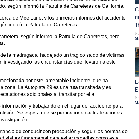
, según informó la Patrulla de Carreteras de California.
C
u
 cerca de Mee Lane, y los primeros informes del accidente
T
gún indicó la Patrulla de Carreteras.
No
 carretera, según informó la Patrulla de Carreteras, pero
Má
ta.
 de la madrugada, ha dejado un trágico saldo de víctimas
n investigando las circunstancias que llevaron a este
mocionada por este lamentable incidente, que ha
L
la zona. La Autopista 29 es una ruta transitada y es
E
cauciones adicionales al transitar por ella.
No
Má
información y trabajando en el lugar del accidente para
colisión. Se espera que se proporcionen actualizaciones
nvestigación.
ortancia de conducir con precaución y seguir las normas de
d vial es fundamental para evitar tragedias como esta.