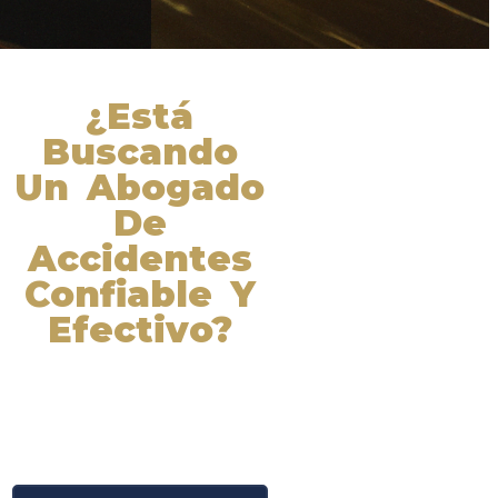
¿Está
Buscando
Un Abogado
De
Accidentes
Confiable Y
Efectivo?
Nuestros abogados experimentados
lucharán por sus derechos y
obtendrán la compensación que se
merece. ¡Actúe ahora y obtenga la
justicia que necesita! ¡Marque
nuestro número ahora!