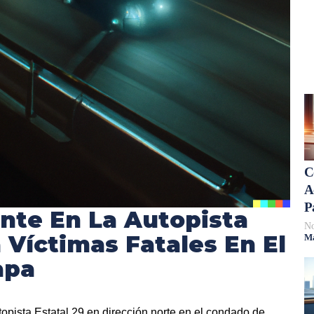
C
A
P
nte En La Autopista
No
a Víctimas Fatales En El
Má
apa
topista Estatal 29 en dirección norte en el condado de