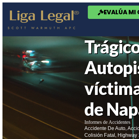
Nota:
este
EVALÚA MI
sitio
web
incluye
un
sistema
Trágico
de
accesibilidad.
Presione
Control-
Autopis
F11
para
ajustar
víctima
el
sitio
web
a
de Nap
las
personas
con
discapacidad
Informes de Accidentes
visual
Accidente De Auto
,
Accid
que
Colisión Fatal
,
Highway 
están