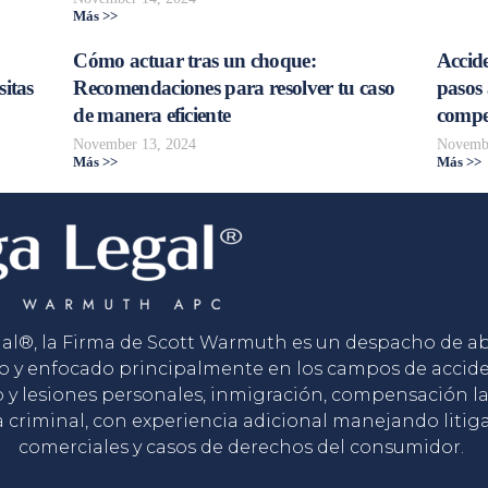
Más >>
Cómo actuar tras un choque:
Accide
sitas
Recomendaciones para resolver tu caso
pasos 
de manera eficiente
compe
November 13, 2024
Novembe
Más >>
Más >>
gal®, la Firma de Scott Warmuth es un despacho de 
o y enfocado principalmente en los campos de accid
o y lesiones personales, inmigración, compensación la
 criminal, con experiencia adicional manejando litig
comerciales y casos de derechos del consumidor.
Servicios