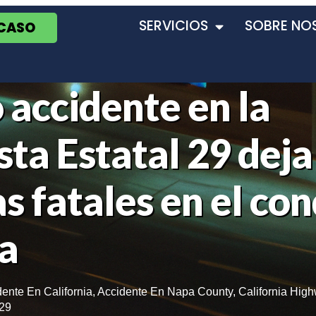
SERVICIOS
SOBRE NO
 CASO
 accidente en la
ta Estatal 29 deja
s fatales en el co
a
ente En California
,
Accidente En Napa County
,
California High
29