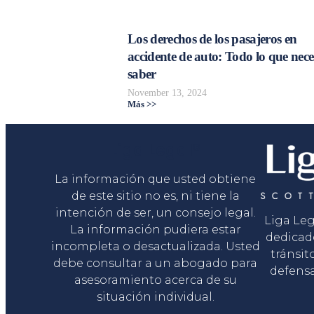
Los derechos de los pasajeros en
accidente de auto: Todo lo que nece
saber
November 13, 2024
Más >>
Liga Legal®
La información que usted obtiene
de este sitio no es, ni tiene la
intención de ser, un consejo legal.
Liga Le
La información pudiera estar
dedicad
incompleta o desactualizada. Usted
tránsit
debe consultar a un abogado para
defensa
asesoramiento acerca de su
situación individual.