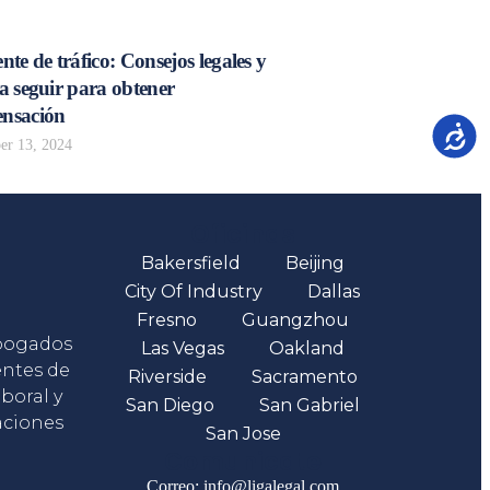
nte de tráfico: Consejos legales y
a seguir para obtener
nsación
Accesib
r 13, 2024
Oficinas
Bakersfield
Beijing
City Of Industry
Dallas
Fresno
Guangzhou
abogados
Las Vegas
Oakland
entes de
Riverside
Sacramento
boral y
San Diego
San Gabriel
aciones
San Jose
Comunicate
Correo: info@ligalegal.com