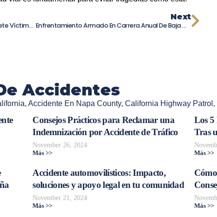
Next
Choque Fatal En Carretera De Oregón: Siete Víctimas Mortales Eran Trabajadores Del Campo
Enfrentamiento Armado En Carrera Anual De Baja California Deja Múltiples Muertos Y Heridos
De Accidentes
ifornia
,
Accidente En Napa County
,
California Highway Patrol
,
ente
Consejos Prácticos para Reclamar una
Los 5
Indemnización por Accidente de Tráfico
Tras 
November 26, 2024
Novembe
Más >>
Más >>
e
Accidente automovilísticos: Impacto,
Cómo 
aña
soluciones y apoyo legal en tu comunidad
Consej
November 21, 2024
Novembe
Más >>
Más >>