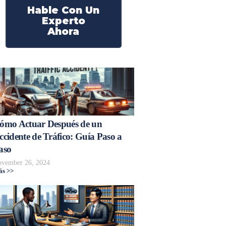
Hable Con Un
Experto
Ahora
ómo Actuar Después de un
ccidente de Tráfico: Guía Paso a
aso
vember 26, 2024
s >>