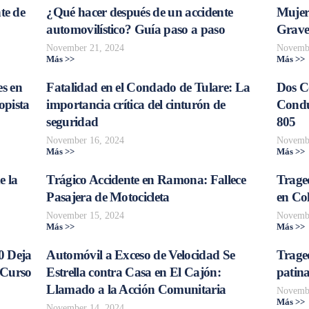
te de
¿Qué hacer después de un accidente
Mujer
automovilístico? Guía paso a paso
Grave
November 21, 2024
Novembe
Más >>
Más >>
s en
Fatalidad en el Condado de Tulare: La
Dos C
opista
importancia crítica del cinturón de
Conduc
seguridad
805
November 16, 2024
Novembe
Más >>
Más >>
e la
Trágico Accidente en Ramona: Fallece
Traged
Pasajera de Motocicleta
en Col
November 15, 2024
Novembe
Más >>
Más >>
0 Deja
Automóvil a Exceso de Velocidad Se
Trage
 Curso
Estrella contra Casa en El Cajón:
patina
Llamado a la Acción Comunitaria
Novembe
Más >>
November 14, 2024